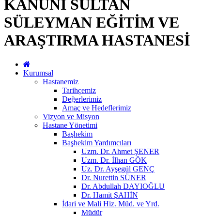
KANUNİ SULTAN
SÜLEYMAN EĞİTİM VE
ARAŞTIRMA HASTANESİ
Kurumsal
Hastanemiz
Tarihçemiz
Değerlerimiz
Amaç ve Hedeflerimiz
Vizyon ve Misyon
Hastane Yönetimi
Başhekim
Başhekim Yardımcıları
Uzm. Dr. Ahmet ŞENER
Uzm. Dr. İlhan GÖK
Uz. Dr. Ayşegül GENÇ
Dr. Nurettin SÜNER
Dr. Abdullah DAYIOĞLU
Dr. Hamit ŞAHİN
İdari ve Mali Hiz. Müd. ve Yrd.
Müdür