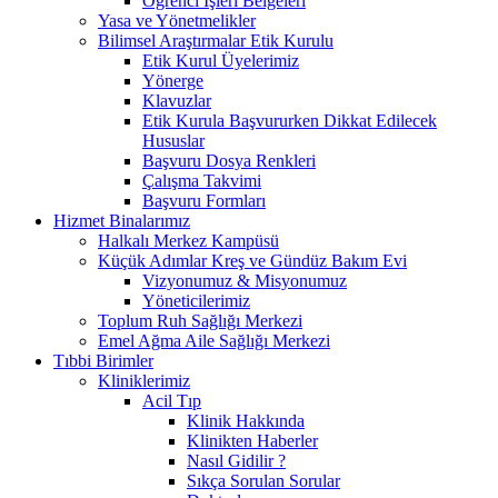
Öğrenci İşleri Belgeleri
Yasa ve Yönetmelikler
Bilimsel Araştırmalar Etik Kurulu
Etik Kurul Üyelerimiz
Yönerge
Klavuzlar
Etik Kurula Başvururken Dikkat Edilecek
Hususlar
Başvuru Dosya Renkleri
Çalışma Takvimi
Başvuru Formları
Hizmet Binalarımız
Halkalı Merkez Kampüsü
Küçük Adımlar Kreş ve Gündüz Bakım Evi
Vizyonumuz & Misyonumuz
Yöneticilerimiz
Toplum Ruh Sağlığı Merkezi
Emel Ağma Aile Sağlığı Merkezi
Tıbbi Birimler
Kliniklerimiz
Acil Tıp
Klinik Hakkında
Klinikten Haberler
Nasıl Gidilir ?
Sıkça Sorulan Sorular