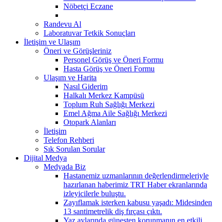
Nöbetçi Eczane
Randevu Al
Laboratuvar Tetkik Sonuçları
İletişim ve Ulaşım
Öneri ve Görüşleriniz
Personel Görüş ve Öneri Formu
Hasta Görüş ve Öneri Formu
Ulaşım ve Harita
Nasıl Giderim
Halkalı Merkez Kampüsü
Toplum Ruh Sağlığı Merkezi
Emel Ağma Aile Sağlığı Merkezi
Otopark Alanları
İletişim
Telefon Rehberi
Sık Sorulan Sorular
Dijital Medya
Medyada Biz
Hastanemiz uzmanlarının değerlendirmeleriyle
hazırlanan haberimiz TRT Haber ekranlarında
izleyicilerle buluştu.
Zayıflamak isterken kabusu yaşadı: Midesinden
13 santimetrelik diş fırçası çıktı.
Yaz aylarında güneşten korunmanın en etkili