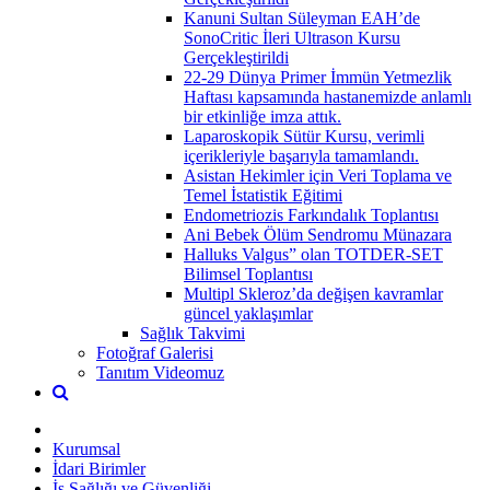
Kanuni Sultan Süleyman EAH’de
SonoCritic İleri Ultrason Kursu
Gerçekleştirildi
22-29 Dünya Primer İmmün Yetmezlik
Haftası kapsamında hastanemizde anlamlı
bir etkinliğe imza attık.
Laparoskopik Sütür Kursu, verimli
içerikleriyle başarıyla tamamlandı.
Asistan Hekimler için Veri Toplama ve
Temel İstatistik Eğitimi
Endometriozis Farkındalık Toplantısı
Ani Bebek Ölüm Sendromu Münazara
Halluks Valgus” olan TOTDER-SET
Bilimsel Toplantısı
Multipl Skleroz’da değişen kavramlar
güncel yaklaşımlar
Sağlık Takvimi
Fotoğraf Galerisi
Tanıtım Videomuz
Kurumsal
İdari Birimler
İş Sağlığı ve Güvenliği