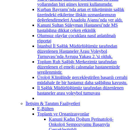
yollarından biri güneş kremi kullanımıdır.
Kurban Bayramı’nda artan et tüketiminin sağlık
üzerindeki etkilerine ilişkin uzmanlarımızın
değerlendirmeleri Anadolu Ajansı’nda yer aldı.
Kanuni Sultan Süleyman Hastanesi’nde MS
hastalığına dikkat çeken etkinlik
Olumsuz olaylar çocuklara nasıl anlatılmalı
röportaj
İstanbul İl Sağlık Müdürlüğümüz tarafından
düzenlenen Hastaneler Arası Voleybol
Turnuvası’nda Avrupa Yakası 2.’si olduk.
Toplum Ruh Sağlığı Merkezimiz tarafından
düzenlenen el emeği çalışmalar hastanemizde
sergilenmiştir.
Üroloji Kliniğinde gerçekleştirilen başarılı cerrahi
müdahale ile bir hastamız daha sağlığına kavuştu.
İl Sağlık Müdürlüğümüz tarafından düzenlenen
hastaneler arası voleybol turnuvası
İletişim & Tanıtım Faaliyetleri
E-Bülten
Toplantı ve Organizasyonlar
Kanuni Kadın Doğum Perinatoloji-
Onkoloji Sempozyumu Başarıyla
Gerçekleştirildi