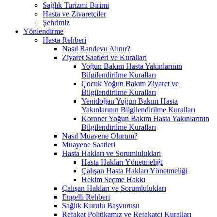
Sağlık Turizmi Birimi
Hasta ve Ziyaretçiler
Şehrimiz
Yönlendirme
Hasta Rehberi
Nasıl Randevu Alınır?
Ziyaret Saatleri ve Kuralları
Yoğun Bakım Hasta Yakınlarının
Bilgilendirilme Kuralları
Çocuk Yoğun Bakım Ziyaret ve
Bilgilendirilme Kuralları
Yenidoğan Yoğun Bakım Hasta
Yakınlarının Bilgilendirilme Kuralları
Koroner Yoğun Bakım Hasta Yakınlarının
Bilgilendirilme Kuralları
Nasıl Muayene Olurum?
Muayene Saatleri
Hasta Hakları ve Sorumlulukları
Hasta Hakları Yönetmeliği
Çalışan Hasta Hakları Yönetmeliği
Hekim Seçme Hakkı
Çalışan Hakları ve Sorumlulukları
Engelli Rehberi
Sağlık Kurulu Başvurusu
Refakat Politikamız ve Refakatçi Kuralları