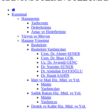
Kurumsal
Hastanemiz
Tarihçemiz
Değerlerimiz
Amaç ve Hedeflerimiz
Vizyon ve Misyon
Hastane Yönetimi
Başhekim
Başhekim Yardımcıları
Uzm. Dr. Ahmet ŞENER
Uzm. Dr. İlhan GÖK
Uz. Dr. Ayşegül GENÇ
Dr. Nurettin SÜNER
Dr. Abdullah DAYIOĞLU
Dr. Hamit ŞAHİN
İdari ve Mali Hiz. Müd. ve Yrd.
Müdür
Yardımcıları
Sağlık Bakım Hiz. Müd. ve Yrd.
Müdür
Yardımcısı
Destek ve Kalite Hiz. Müd. ve Yrd.