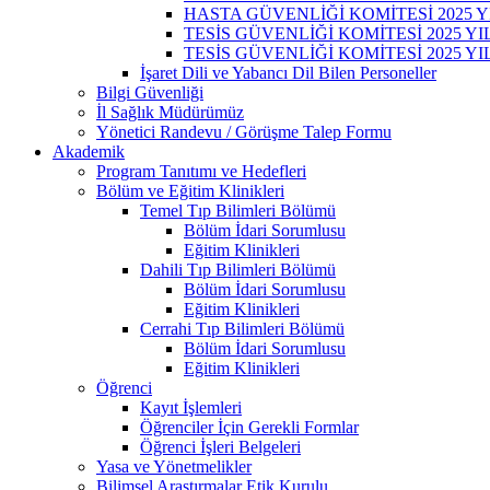
HASTA GÜVENLİĞİ KOMİTESİ 2025 Y
TESİS GÜVENLİĞİ KOMİTESİ 2025 Y
TESİS GÜVENLİĞİ KOMİTESİ 2025 Y
İşaret Dili ve Yabancı Dil Bilen Personeller
Bilgi Güvenliği
İl Sağlık Müdürümüz
Yönetici Randevu / Görüşme Talep Formu
Akademik
Program Tanıtımı ve Hedefleri
Bölüm ve Eğitim Klinikleri
Temel Tıp Bilimleri Bölümü
Bölüm İdari Sorumlusu
Eğitim Klinikleri
Dahili Tıp Bilimleri Bölümü
Bölüm İdari Sorumlusu
Eğitim Klinikleri
Cerrahi Tıp Bilimleri Bölümü
Bölüm İdari Sorumlusu
Eğitim Klinikleri
Öğrenci
Kayıt İşlemleri
Öğrenciler İçin Gerekli Formlar
Öğrenci İşleri Belgeleri
Yasa ve Yönetmelikler
Bilimsel Araştırmalar Etik Kurulu