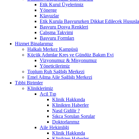
Etik Kurul Üyelerimiz
Yönerge
Klavuzlar
Etik Kurula Başvururken Dikkat Edilecek Hususla
Başvuru Dosya Renkleri
Çalışma Takvimi
Başvuru Formları
Hizmet Binalarımız
Halkalı Merkez Kampüsü
Küçük Adımlar Kreş ve Gündüz Bakım Evi
Vizyonumuz & Misyonumuz
Yöneticilerimiz
Toplum Ruh Sağlığı Merkezi
Emel Ağma Aile Sağlığı Merkezi
Tıbbi Birimler
Kliniklerimiz
Acil Tıp
Klinik Hakkında
Klinikten Haberler
Nasıl Gidilir ?
Sıkça Sorulan Sorular
Doktorlarımız
Aile Hekimliği
Klinik Hakkında
Klinikten Haberler