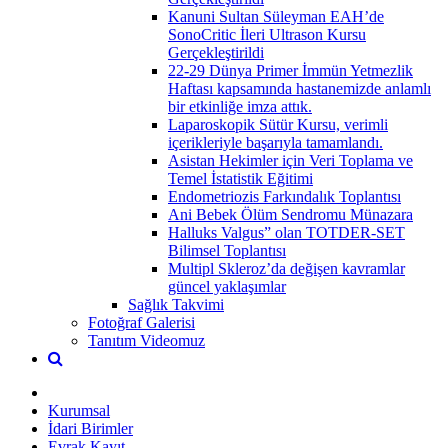
Kanuni Sultan Süleyman EAH’de
SonoCritic İleri Ultrason Kursu
Gerçekleştirildi
22-29 Dünya Primer İmmün Yetmezlik
Haftası kapsamında hastanemizde anlamlı
bir etkinliğe imza attık.
Laparoskopik Sütür Kursu, verimli
içerikleriyle başarıyla tamamlandı.
Asistan Hekimler için Veri Toplama ve
Temel İstatistik Eğitimi
Endometriozis Farkındalık Toplantısı
Ani Bebek Ölüm Sendromu Münazara
Halluks Valgus” olan TOTDER-SET
Bilimsel Toplantısı
Multipl Skleroz’da değişen kavramlar
güncel yaklaşımlar
Sağlık Takvimi
Fotoğraf Galerisi
Tanıtım Videomuz
Kurumsal
İdari Birimler
Evrak Kayıt