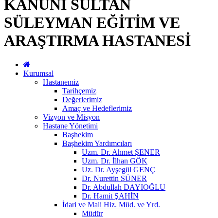
KANUNİ SULTAN
SÜLEYMAN EĞİTİM VE
ARAŞTIRMA HASTANESİ
Kurumsal
Hastanemiz
Tarihçemiz
Değerlerimiz
Amaç ve Hedeflerimiz
Vizyon ve Misyon
Hastane Yönetimi
Başhekim
Başhekim Yardımcıları
Uzm. Dr. Ahmet ŞENER
Uzm. Dr. İlhan GÖK
Uz. Dr. Ayşegül GENÇ
Dr. Nurettin SÜNER
Dr. Abdullah DAYIOĞLU
Dr. Hamit ŞAHİN
İdari ve Mali Hiz. Müd. ve Yrd.
Müdür