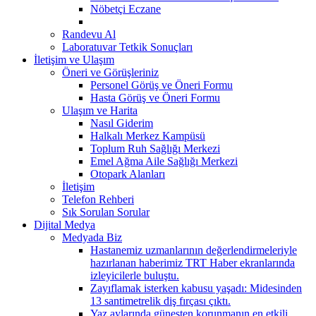
Nöbetçi Eczane
Randevu Al
Laboratuvar Tetkik Sonuçları
İletişim ve Ulaşım
Öneri ve Görüşleriniz
Personel Görüş ve Öneri Formu
Hasta Görüş ve Öneri Formu
Ulaşım ve Harita
Nasıl Giderim
Halkalı Merkez Kampüsü
Toplum Ruh Sağlığı Merkezi
Emel Ağma Aile Sağlığı Merkezi
Otopark Alanları
İletişim
Telefon Rehberi
Sık Sorulan Sorular
Dijital Medya
Medyada Biz
Hastanemiz uzmanlarının değerlendirmeleriyle
hazırlanan haberimiz TRT Haber ekranlarında
izleyicilerle buluştu.
Zayıflamak isterken kabusu yaşadı: Midesinden
13 santimetrelik diş fırçası çıktı.
Yaz aylarında güneşten korunmanın en etkili