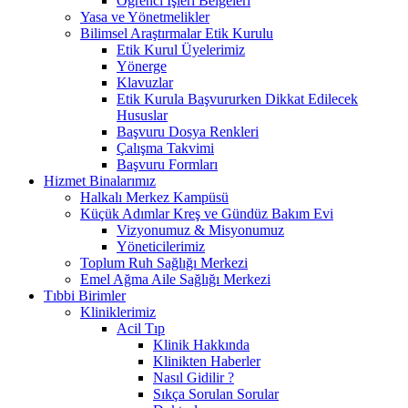
Öğrenci İşleri Belgeleri
Yasa ve Yönetmelikler
Bilimsel Araştırmalar Etik Kurulu
Etik Kurul Üyelerimiz
Yönerge
Klavuzlar
Etik Kurula Başvururken Dikkat Edilecek
Hususlar
Başvuru Dosya Renkleri
Çalışma Takvimi
Başvuru Formları
Hizmet Binalarımız
Halkalı Merkez Kampüsü
Küçük Adımlar Kreş ve Gündüz Bakım Evi
Vizyonumuz & Misyonumuz
Yöneticilerimiz
Toplum Ruh Sağlığı Merkezi
Emel Ağma Aile Sağlığı Merkezi
Tıbbi Birimler
Kliniklerimiz
Acil Tıp
Klinik Hakkında
Klinikten Haberler
Nasıl Gidilir ?
Sıkça Sorulan Sorular