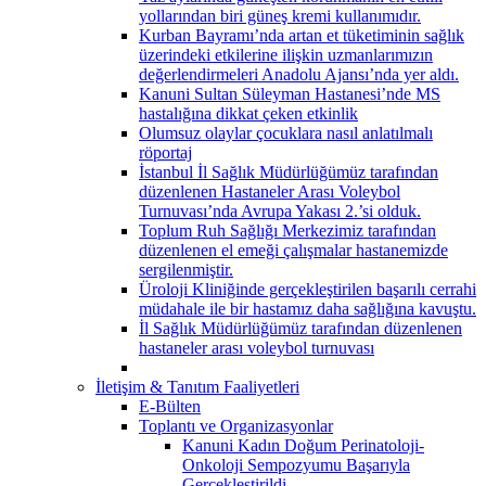
yollarından biri güneş kremi kullanımıdır.
Kurban Bayramı’nda artan et tüketiminin sağlık
üzerindeki etkilerine ilişkin uzmanlarımızın
değerlendirmeleri Anadolu Ajansı’nda yer aldı.
Kanuni Sultan Süleyman Hastanesi’nde MS
hastalığına dikkat çeken etkinlik
Olumsuz olaylar çocuklara nasıl anlatılmalı
röportaj
İstanbul İl Sağlık Müdürlüğümüz tarafından
düzenlenen Hastaneler Arası Voleybol
Turnuvası’nda Avrupa Yakası 2.’si olduk.
Toplum Ruh Sağlığı Merkezimiz tarafından
düzenlenen el emeği çalışmalar hastanemizde
sergilenmiştir.
Üroloji Kliniğinde gerçekleştirilen başarılı cerrahi
müdahale ile bir hastamız daha sağlığına kavuştu.
İl Sağlık Müdürlüğümüz tarafından düzenlenen
hastaneler arası voleybol turnuvası
İletişim & Tanıtım Faaliyetleri
E-Bülten
Toplantı ve Organizasyonlar
Kanuni Kadın Doğum Perinatoloji-
Onkoloji Sempozyumu Başarıyla
Gerçekleştirildi