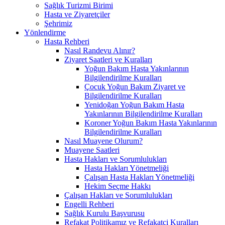
Sağlık Turizmi Birimi
Hasta ve Ziyaretçiler
Şehrimiz
Yönlendirme
Hasta Rehberi
Nasıl Randevu Alınır?
Ziyaret Saatleri ve Kuralları
Yoğun Bakım Hasta Yakınlarının
Bilgilendirilme Kuralları
Çocuk Yoğun Bakım Ziyaret ve
Bilgilendirilme Kuralları
Yenidoğan Yoğun Bakım Hasta
Yakınlarının Bilgilendirilme Kuralları
Koroner Yoğun Bakım Hasta Yakınlarının
Bilgilendirilme Kuralları
Nasıl Muayene Olurum?
Muayene Saatleri
Hasta Hakları ve Sorumlulukları
Hasta Hakları Yönetmeliği
Çalışan Hasta Hakları Yönetmeliği
Hekim Seçme Hakkı
Çalışan Hakları ve Sorumlulukları
Engelli Rehberi
Sağlık Kurulu Başvurusu
Refakat Politikamız ve Refakatçi Kuralları