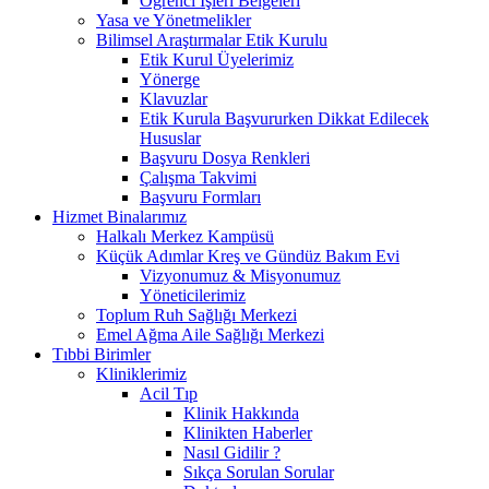
Öğrenci İşleri Belgeleri
Yasa ve Yönetmelikler
Bilimsel Araştırmalar Etik Kurulu
Etik Kurul Üyelerimiz
Yönerge
Klavuzlar
Etik Kurula Başvururken Dikkat Edilecek
Hususlar
Başvuru Dosya Renkleri
Çalışma Takvimi
Başvuru Formları
Hizmet Binalarımız
Halkalı Merkez Kampüsü
Küçük Adımlar Kreş ve Gündüz Bakım Evi
Vizyonumuz & Misyonumuz
Yöneticilerimiz
Toplum Ruh Sağlığı Merkezi
Emel Ağma Aile Sağlığı Merkezi
Tıbbi Birimler
Kliniklerimiz
Acil Tıp
Klinik Hakkında
Klinikten Haberler
Nasıl Gidilir ?
Sıkça Sorulan Sorular