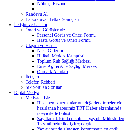
Nöbetçi Eczane
Randevu Al
Laboratuvar Tetkik Sonuçları
İletişim ve Ulaşım
Öneri ve Görüşleriniz
Personel Görüş ve Öneri Formu
Hasta Görüş ve Öneri Formu
Ulaşım ve Harita
Nasıl Giderim
Halkalı Merkez Kampüsü
Toplum Ruh Sağlığı Merkezi
Emel Ağma Aile Sağlığı Merkezi
Otopark Alanları
İletişim
Telefon Rehberi
Sık Sorulan Sorular
Dijital Medya
Medyada Biz
Hastanemiz uzmanlarının değerlendirmeleriyle
hazırlanan haberimiz TRT Haber ekranlarında
izleyicilerle buluştu.
Zayıflamak isterken kabusu yaşadı: Midesinden
13 santimetrelik diş fırçası çıktı.
Yaz aylarında güneşten korunmanın en etkili