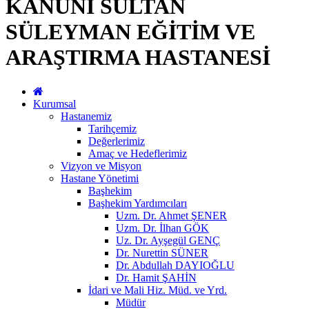
KANUNİ SULTAN
SÜLEYMAN EĞİTİM VE
ARAŞTIRMA HASTANESİ
Kurumsal
Hastanemiz
Tarihçemiz
Değerlerimiz
Amaç ve Hedeflerimiz
Vizyon ve Misyon
Hastane Yönetimi
Başhekim
Başhekim Yardımcıları
Uzm. Dr. Ahmet ŞENER
Uzm. Dr. İlhan GÖK
Uz. Dr. Ayşegül GENÇ
Dr. Nurettin SÜNER
Dr. Abdullah DAYIOĞLU
Dr. Hamit ŞAHİN
İdari ve Mali Hiz. Müd. ve Yrd.
Müdür