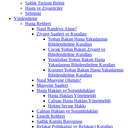
Sağlık Turizmi Birimi
Hasta ve Ziyaretçiler
Şehrimiz
Yönlendirme
Hasta Rehberi
Nasıl Randevu Alınır?
Ziyaret Saatleri ve Kuralları
Yoğun Bakım Hasta Yakınlarının
Bilgilendirilme Kuralları
Çocuk Yoğun Bakım Ziyaret ve
Bilgilendirilme Kuralları
Yenidoğan Yoğun Bakım Hasta
Yakınlarının Bilgilendirilme Kuralları
Koroner Yoğun Bakım Hasta Yakınlarının
Bilgilendirilme Kuralları
Nasıl Muayene Olurum?
Muayene Saatleri
Hasta Hakları ve Sorumlulukları
Hasta Hakları Yönetmeliği
Çalışan Hasta Hakları Yönetmeliği
Hekim Seçme Hakkı
Çalışan Hakları ve Sorumlulukları
Engelli Rehberi
Sağlık Kurulu Başvurusu
Refakat Politikamız ve Refakatçi Kuralları