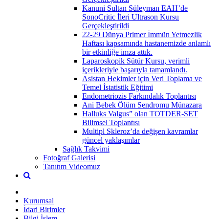
Kanuni Sultan Süleyman EAH’de
SonoCritic İleri Ultrason Kursu
Gerçekleştirildi
22-29 Dünya Primer İmmün Yetmezlik
Haftası kapsamında hastanemizde anlamlı
bir etkinliğe imza attık.
Laparoskopik Sütür Kursu, verimli
içerikleriyle başarıyla tamamlandı.
Asistan Hekimler için Veri Toplama ve
Temel İstatistik Eğitimi
Endometriozis Farkındalık Toplantısı
Ani Bebek Ölüm Sendromu Münazara
Halluks Valgus” olan TOTDER-SET
Bilimsel Toplantısı
Multipl Skleroz’da değişen kavramlar
güncel yaklaşımlar
Sağlık Takvimi
Fotoğraf Galerisi
Tanıtım Videomuz
Kurumsal
İdari Birimler
Bilgi İşlem