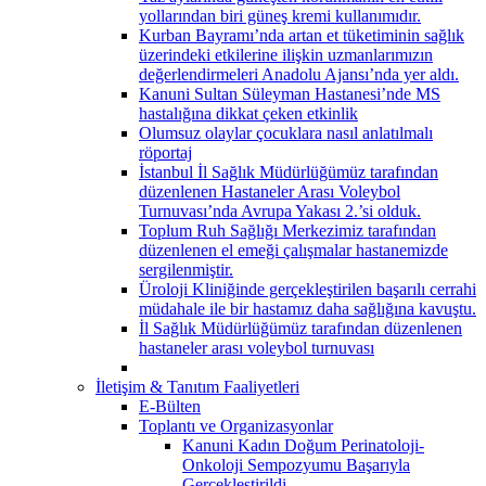
yollarından biri güneş kremi kullanımıdır.
Kurban Bayramı’nda artan et tüketiminin sağlık
üzerindeki etkilerine ilişkin uzmanlarımızın
değerlendirmeleri Anadolu Ajansı’nda yer aldı.
Kanuni Sultan Süleyman Hastanesi’nde MS
hastalığına dikkat çeken etkinlik
Olumsuz olaylar çocuklara nasıl anlatılmalı
röportaj
İstanbul İl Sağlık Müdürlüğümüz tarafından
düzenlenen Hastaneler Arası Voleybol
Turnuvası’nda Avrupa Yakası 2.’si olduk.
Toplum Ruh Sağlığı Merkezimiz tarafından
düzenlenen el emeği çalışmalar hastanemizde
sergilenmiştir.
Üroloji Kliniğinde gerçekleştirilen başarılı cerrahi
müdahale ile bir hastamız daha sağlığına kavuştu.
İl Sağlık Müdürlüğümüz tarafından düzenlenen
hastaneler arası voleybol turnuvası
İletişim & Tanıtım Faaliyetleri
E-Bülten
Toplantı ve Organizasyonlar
Kanuni Kadın Doğum Perinatoloji-
Onkoloji Sempozyumu Başarıyla
Gerçekleştirildi