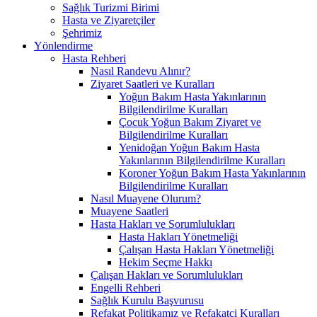
Sağlık Turizmi Birimi
Hasta ve Ziyaretçiler
Şehrimiz
Yönlendirme
Hasta Rehberi
Nasıl Randevu Alınır?
Ziyaret Saatleri ve Kuralları
Yoğun Bakım Hasta Yakınlarının
Bilgilendirilme Kuralları
Çocuk Yoğun Bakım Ziyaret ve
Bilgilendirilme Kuralları
Yenidoğan Yoğun Bakım Hasta
Yakınlarının Bilgilendirilme Kuralları
Koroner Yoğun Bakım Hasta Yakınlarının
Bilgilendirilme Kuralları
Nasıl Muayene Olurum?
Muayene Saatleri
Hasta Hakları ve Sorumlulukları
Hasta Hakları Yönetmeliği
Çalışan Hasta Hakları Yönetmeliği
Hekim Seçme Hakkı
Çalışan Hakları ve Sorumlulukları
Engelli Rehberi
Sağlık Kurulu Başvurusu
Refakat Politikamız ve Refakatçi Kuralları