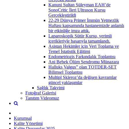
Kanuni Sultan Süleyman EAH’de
SonoCritic İleri Ultrason Kursu
Gerçekleştirildi
22-29 Dünya Primer İmmün Yetmezlik
Haftası kapsamında hastanemizde anlamlı
bir etkinliğe imza attık.
Laparoskopik Sütür Kursu, verimli
içerikleriyle başarıyla tamamlandı.
Asistan Hekimler için Veri Toplama ve
Temel İstatistik Eğitimi
Endometriozis Farkındalık Toplantısı
Ani Bebek Ölüm Sendromu Münazara
Halluks Valgus” olan TOTDER-SET
Bilimsel Toplantısı
Multipl Skleroz’da değişen kavramlar
güncel yaklaşımlar
Sağlık Takvimi
Fotoğraf Galerisi
Tanıtım Videomuz
Kurumsal
Kalite Yönetimi
Kalite Duyurular 2025