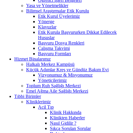
Öğrenci İşleri Belgeleri
Yasa ve Yönetmelikler
Bilimsel Araştırmalar Etik Kurulu
Etik Kurul Üyelerimiz
Yönerge
Klavuzlar
Etik Kurula Başvururken Dikkat Edilecek
Hususlar
Başvuru Dosya Renkleri
Çalışma Takvimi
Başvuru Formları
Hizmet Binalarımız
Halkalı Merkez Kampüsü
Küçük Adımlar Kreş ve Gündüz Bakım Evi
Vizyonumuz & Misyonumuz
Yöneticilerimiz
Toplum Ruh Sağlığı Merkezi
Emel Ağma Aile Sağlığı Merkezi
Tıbbi Birimler
Kliniklerimiz
Acil Tıp
Klinik Hakkında
Klinikten Haberler
Nasıl Gidilir ?
Sıkça Sorulan Sorular