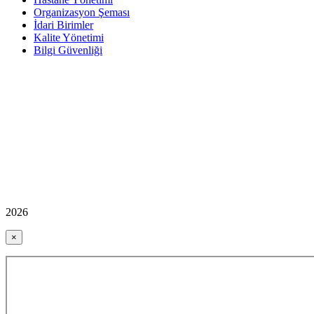
Organizasyon Şeması
İdari Birimler
Kalite Yönetimi
Bilgi Güvenliği
2026
×