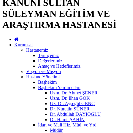
KANUNİ SULTAN
SÜLEYMAN EĞİTİM VE
ARAŞTIRMA HASTANESİ
Kurumsal
Hastanemiz
Tarihçemiz
Değerlerimiz
Amaç ve Hedeflerimiz
Vizyon ve Misyon
Hastane Yönetimi
Başhekim
Başhekim Yardımcıları
Uzm. Dr. Ahmet ŞENER
Uzm. Dr. İlhan GÖK
Uz. Dr. Ayşegül GENÇ
Dr. Nurettin SÜNER
Dr. Abdullah DAYIOĞLU
Dr. Hamit ŞAHİN
İdari ve Mali Hiz. Müd. ve Yrd.
Müdür