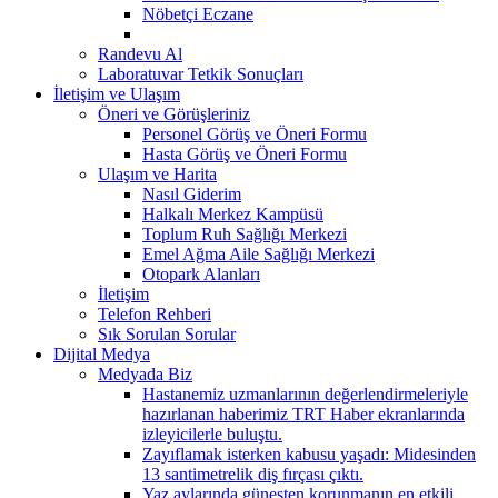
Nöbetçi Eczane
Randevu Al
Laboratuvar Tetkik Sonuçları
İletişim ve Ulaşım
Öneri ve Görüşleriniz
Personel Görüş ve Öneri Formu
Hasta Görüş ve Öneri Formu
Ulaşım ve Harita
Nasıl Giderim
Halkalı Merkez Kampüsü
Toplum Ruh Sağlığı Merkezi
Emel Ağma Aile Sağlığı Merkezi
Otopark Alanları
İletişim
Telefon Rehberi
Sık Sorulan Sorular
Dijital Medya
Medyada Biz
Hastanemiz uzmanlarının değerlendirmeleriyle
hazırlanan haberimiz TRT Haber ekranlarında
izleyicilerle buluştu.
Zayıflamak isterken kabusu yaşadı: Midesinden
13 santimetrelik diş fırçası çıktı.
Yaz aylarında güneşten korunmanın en etkili