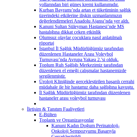
yollarından biri güneş kremi kullanımıdır.
Kurban Bayramı’nda artan et tüketiminin sağlık
üzerindeki etkilerine ilişkin uzmanlarımızın
değerlendirmeleri Anadolu Ajansı’nda yer aldı.
Kanuni Sultan Süleyman Hastanesi’nde MS
hastalığına dikkat çeken etkinlik
Olumsuz olaylar çocuklara nasıl anlatılmalı
röportaj
İstanbul İl Sağlık Müdürlüğümüz tarafından
düzenlenen Hastaneler Arası Voleybol
Turnuvası’nda Avrupa Yakası 2.’si olduk.
Toplum Ruh Sağlığı Merkezimiz tarafından
düzenlenen el emeği çalışmalar hastanemizde
sergilenmiştir.
Üroloji Kliniğinde gerçekleştirilen başarılı cerrahi
müdahale ile bir hastamız daha sağlığına kavuştu.
İl Sağlık Müdürlüğümüz tarafından düzenlenen
hastaneler arası voleybol turnuvası
İletişim & Tanıtım Faaliyetleri
E-Bülten
Toplantı ve Organizasyonlar
Kanuni Kadın Doğum Perinatoloji-
Onkoloji Sempozyumu Başarıyla
Gerçekleştirildi