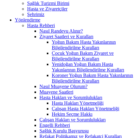
Sağlık Turizmi Birimi
Hasta ve Ziyaretçiler
Şehrimiz
Yönlendirme
Hasta Rehberi
Nasıl Randevu Alınır?
Ziyaret Saatleri ve Kuralları
Yoğun Bakım Hasta Yakınlarının
Bilgilendirilme Kuralları
Çocuk Yoğun Bakım Ziyaret ve
Bilgilendirilme Kuralları
Yenidoğan Yoğun Bakım Hasta
Yakınlarının Bilgilendirilme Kuralları
Koroner Yoğun Bakım Hasta Yakınlarının
Bilgilendirilme Kuralları
Nasıl Muayene Olurum?
Muayene Saatleri
Hasta Hakları ve Sorumlulukları
Hasta Hakları Yönetmeliği
Çalışan Hasta Hakları Yönetmeliği
Hekim Seçme Hakkı
Çalışan Hakları ve Sorumlulukları
Engelli Rehberi
Sağlık Kurulu Başvurusu
Refakat Politikamız ve Refakatçi Kuralları