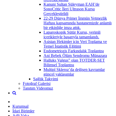
Kanuni Sultan Süleyman EAH’de
SonoCritic İleri Ultrason Kursu
Gerçekleştirildi
22-29 Dünya Primer İmmün Yetmezlik
Haftası kapsamında hastanemizde anlamlı
bir etkinliğe imza attık.
Laparoskopik Sütür Kursu, verimli
içerikleriyle başarıyla tamamlandı.
Asistan Hekimler için Veri Toplama ve
Temel İstatistik Eğitimi
Endometriozis Farkındalık Toplantısı
Ani Bebek Ölüm Sendromu Münazara
Halluks Valgus” olan TOTDER-SET
Bilimsel Toplantısı
Multipl Skleroz’da değişen kavramlar
güncel yaklaşımlar
Sağlık Takvimi
Fotoğraf Galerisi
Tanıtım Videomuz
Kurumsal
İdari Birimler
Adli Vaka