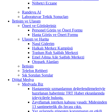
Nöbetçi Eczane
Randevu Al
Laboratuvar Tetkik Sonuçları
İletişim ve Ulaşım
Öneri ve Görüşleriniz
Personel Görüş ve Öneri Formu
Hasta Görüş ve Öneri Formu
Ulaşım ve Harita
Nasıl Giderim
Halkalı Merkez Kampüsü
Toplum Ruh Sağlığı Merkezi
Emel Ağma Aile Sağlığı Merkezi
Otopark Alanları
İletişim
Telefon Rehberi
Sık Sorulan Sorular
Dijital Medya
Medyada Biz
Hastanemiz uzmanlarının değerlendirmeleriyle
hazırlanan haberimiz TRT Haber ekranlarında
izleyicilerle buluştu.
Zayıflamak isterken kabusu yaşadı: Midesinden
13 santimetrelik diş fırçası çıktı.
Yaz aylarında güneşten korunmanın en etkili