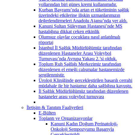
yollarından biri güneş kremi kullanımıdır.
Kurban Bayramı’nda artan et tüketiminin sağlık
üzerindeki etkilerine ilişkin uzmanlarımızın
değerlendirmeleri Anadolu Ajansı’nda yer aldı.
Kanuni Sultan Süleyman Hastanesi’nde MS
hastalığına dikkat çeken etkinlik
Olumsuz olaylar çocuklara nasıl anlatılmalı
röportaj
İstanbul İl Sağlık Müdürlüğümüz tarafından
düzenlenen Hastaneler Arası Voleybol
Turnuvası’nda Avrupa Yakası 2.’si olduk.
Toplum Ruh Sağlığı Merkezimiz tarafından
düzenlenen el emeği çalışmalar hastanemizde
sergilenmiştir.
Üroloji Kliniğinde gerçekleştirilen başarılı cerrahi
müdahale ile bir hastamız daha sağlığına kavuştu.
İl Sağlık Müdürlüğümüz tarafından düzenlenen
hastaneler arası voleybol turnuvası
İletişim & Tanıtım Faaliyetleri
E-Bülten
Toplantı ve Organizasyonlar
Kanuni Kadın Doğum Perinatoloji-
Onkoloji Sempozyumu Başarıyla
Gerçekleştirildi