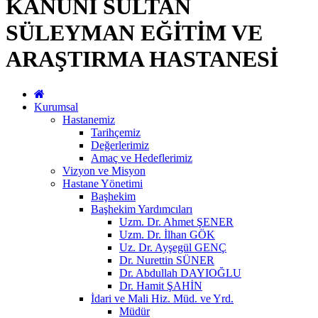
KANUNİ SULTAN
SÜLEYMAN EĞİTİM VE
ARAŞTIRMA HASTANESİ
Kurumsal
Hastanemiz
Tarihçemiz
Değerlerimiz
Amaç ve Hedeflerimiz
Vizyon ve Misyon
Hastane Yönetimi
Başhekim
Başhekim Yardımcıları
Uzm. Dr. Ahmet ŞENER
Uzm. Dr. İlhan GÖK
Uz. Dr. Ayşegül GENÇ
Dr. Nurettin SÜNER
Dr. Abdullah DAYIOĞLU
Dr. Hamit ŞAHİN
İdari ve Mali Hiz. Müd. ve Yrd.
Müdür