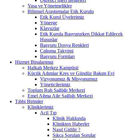
Öğrenci İşleri Belgeleri
Yasa ve Yönetmelikler
Bilimsel Araştırmalar Etik Kurulu
Etik Kurul Üyelerimiz
Yönerge
Klavuzlar
Etik Kurula Başvururken Dikkat Edilecek
Hususlar
Başvuru Dosya Renkleri
Çalışma Takvimi
Başvuru Formları
Hizmet Binalarımız
Halkalı Merkez Kampüsü
Küçük Adımlar Kreş ve Gündüz Bakım Evi
Vizyonumuz & Misyonumuz
Yöneticilerimiz
Toplum Ruh Sağlığı Merkezi
Emel Ağma Aile Sağlığı Merkezi
Tıbbi Birimler
Kliniklerimiz
Acil Tıp
Klinik Hakkında
Klinikten Haberler
Nasıl Gidilir ?
Sıkça Sorulan Sorular