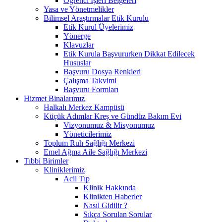
Öğrenci İşleri Belgeleri
Yasa ve Yönetmelikler
Bilimsel Araştırmalar Etik Kurulu
Etik Kurul Üyelerimiz
Yönerge
Klavuzlar
Etik Kurula Başvururken Dikkat Edilecek
Hususlar
Başvuru Dosya Renkleri
Çalışma Takvimi
Başvuru Formları
Hizmet Binalarımız
Halkalı Merkez Kampüsü
Küçük Adımlar Kreş ve Gündüz Bakım Evi
Vizyonumuz & Misyonumuz
Yöneticilerimiz
Toplum Ruh Sağlığı Merkezi
Emel Ağma Aile Sağlığı Merkezi
Tıbbi Birimler
Kliniklerimiz
Acil Tıp
Klinik Hakkında
Klinikten Haberler
Nasıl Gidilir ?
Sıkça Sorulan Sorular