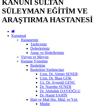
KANUNİ SULTAN
SÜLEYMAN EĞİTİM VE
ARAŞTIRMA HASTANESİ
Kurumsal
Hastanemiz
Tarihçemiz
Değerlerimiz
Amaç ve Hedeflerimiz
Vizyon ve Misyon
Hastane Yönetimi
Başhekim
Başhekim Yardımcıları
Uzm. Dr. Ahmet ŞENER
Uzm. Dr. İlhan GÖK
Uz. Dr. Ayşegül GENÇ
Dr. Nurettin SÜNER
Dr. Abdullah DAYIOĞLU
Dr. Hamit ŞAHİN
İdari ve Mali Hiz. Müd. ve Yrd.
Müdür