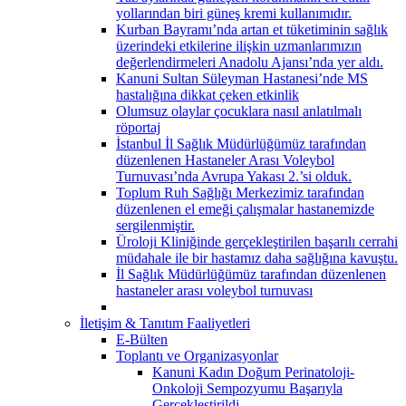
yollarından biri güneş kremi kullanımıdır.
Kurban Bayramı’nda artan et tüketiminin sağlık
üzerindeki etkilerine ilişkin uzmanlarımızın
değerlendirmeleri Anadolu Ajansı’nda yer aldı.
Kanuni Sultan Süleyman Hastanesi’nde MS
hastalığına dikkat çeken etkinlik
Olumsuz olaylar çocuklara nasıl anlatılmalı
röportaj
İstanbul İl Sağlık Müdürlüğümüz tarafından
düzenlenen Hastaneler Arası Voleybol
Turnuvası’nda Avrupa Yakası 2.’si olduk.
Toplum Ruh Sağlığı Merkezimiz tarafından
düzenlenen el emeği çalışmalar hastanemizde
sergilenmiştir.
Üroloji Kliniğinde gerçekleştirilen başarılı cerrahi
müdahale ile bir hastamız daha sağlığına kavuştu.
İl Sağlık Müdürlüğümüz tarafından düzenlenen
hastaneler arası voleybol turnuvası
İletişim & Tanıtım Faaliyetleri
E-Bülten
Toplantı ve Organizasyonlar
Kanuni Kadın Doğum Perinatoloji-
Onkoloji Sempozyumu Başarıyla
Gerçekleştirildi