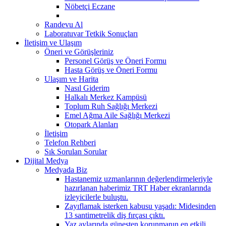
Nöbetçi Eczane
Randevu Al
Laboratuvar Tetkik Sonuçları
İletişim ve Ulaşım
Öneri ve Görüşleriniz
Personel Görüş ve Öneri Formu
Hasta Görüş ve Öneri Formu
Ulaşım ve Harita
Nasıl Giderim
Halkalı Merkez Kampüsü
Toplum Ruh Sağlığı Merkezi
Emel Ağma Aile Sağlığı Merkezi
Otopark Alanları
İletişim
Telefon Rehberi
Sık Sorulan Sorular
Dijital Medya
Medyada Biz
Hastanemiz uzmanlarının değerlendirmeleriyle
hazırlanan haberimiz TRT Haber ekranlarında
izleyicilerle buluştu.
Zayıflamak isterken kabusu yaşadı: Midesinden
13 santimetrelik diş fırçası çıktı.
Yaz aylarında güneşten korunmanın en etkili