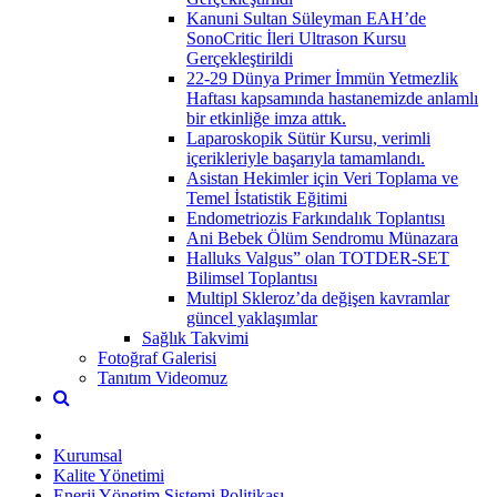
Kanuni Sultan Süleyman EAH’de
SonoCritic İleri Ultrason Kursu
Gerçekleştirildi
22-29 Dünya Primer İmmün Yetmezlik
Haftası kapsamında hastanemizde anlamlı
bir etkinliğe imza attık.
Laparoskopik Sütür Kursu, verimli
içerikleriyle başarıyla tamamlandı.
Asistan Hekimler için Veri Toplama ve
Temel İstatistik Eğitimi
Endometriozis Farkındalık Toplantısı
Ani Bebek Ölüm Sendromu Münazara
Halluks Valgus” olan TOTDER-SET
Bilimsel Toplantısı
Multipl Skleroz’da değişen kavramlar
güncel yaklaşımlar
Sağlık Takvimi
Fotoğraf Galerisi
Tanıtım Videomuz
Kurumsal
Kalite Yönetimi
Enerji Yönetim Sistemi Politikası