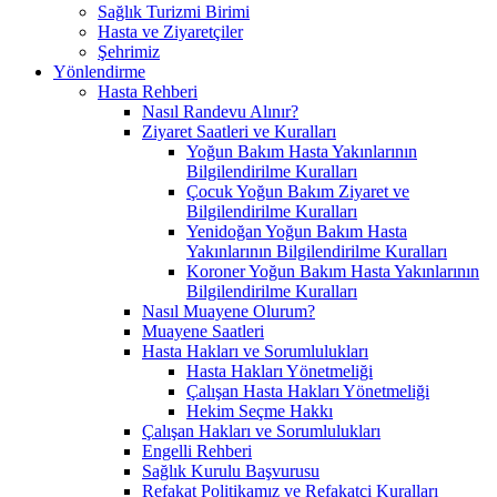
Sağlık Turizmi Birimi
Hasta ve Ziyaretçiler
Şehrimiz
Yönlendirme
Hasta Rehberi
Nasıl Randevu Alınır?
Ziyaret Saatleri ve Kuralları
Yoğun Bakım Hasta Yakınlarının
Bilgilendirilme Kuralları
Çocuk Yoğun Bakım Ziyaret ve
Bilgilendirilme Kuralları
Yenidoğan Yoğun Bakım Hasta
Yakınlarının Bilgilendirilme Kuralları
Koroner Yoğun Bakım Hasta Yakınlarının
Bilgilendirilme Kuralları
Nasıl Muayene Olurum?
Muayene Saatleri
Hasta Hakları ve Sorumlulukları
Hasta Hakları Yönetmeliği
Çalışan Hasta Hakları Yönetmeliği
Hekim Seçme Hakkı
Çalışan Hakları ve Sorumlulukları
Engelli Rehberi
Sağlık Kurulu Başvurusu
Refakat Politikamız ve Refakatçi Kuralları