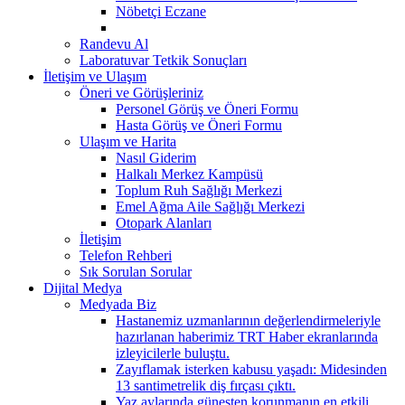
Nöbetçi Eczane
Randevu Al
Laboratuvar Tetkik Sonuçları
İletişim ve Ulaşım
Öneri ve Görüşleriniz
Personel Görüş ve Öneri Formu
Hasta Görüş ve Öneri Formu
Ulaşım ve Harita
Nasıl Giderim
Halkalı Merkez Kampüsü
Toplum Ruh Sağlığı Merkezi
Emel Ağma Aile Sağlığı Merkezi
Otopark Alanları
İletişim
Telefon Rehberi
Sık Sorulan Sorular
Dijital Medya
Medyada Biz
Hastanemiz uzmanlarının değerlendirmeleriyle
hazırlanan haberimiz TRT Haber ekranlarında
izleyicilerle buluştu.
Zayıflamak isterken kabusu yaşadı: Midesinden
13 santimetrelik diş fırçası çıktı.
Yaz aylarında güneşten korunmanın en etkili