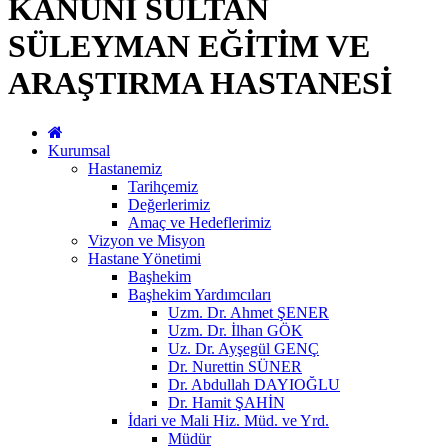
KANUNİ SULTAN
SÜLEYMAN EĞİTİM VE
ARAŞTIRMA HASTANESİ
Kurumsal
Hastanemiz
Tarihçemiz
Değerlerimiz
Amaç ve Hedeflerimiz
Vizyon ve Misyon
Hastane Yönetimi
Başhekim
Başhekim Yardımcıları
Uzm. Dr. Ahmet ŞENER
Uzm. Dr. İlhan GÖK
Uz. Dr. Ayşegül GENÇ
Dr. Nurettin SÜNER
Dr. Abdullah DAYIOĞLU
Dr. Hamit ŞAHİN
İdari ve Mali Hiz. Müd. ve Yrd.
Müdür