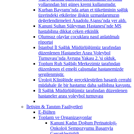
yollarından biri güneş kremi kullanımıdır.
Kurban Bayramı’nda artan et tüketiminin sağlık
üzerindeki etkilerine ilişkin uzmanlarımızın
değerlendirmeleri Anadolu Ajansı’nda yer aldı.
Kanuni Sultan Süleyman Hastanesi’nde MS
hastalığına dikkat çeken etkinlik
Olumsuz olaylar çocuklara nasıl anlatılmalı
röportaj
İstanbul İl Sağlık Müdürlüğümüz tarafından
düzenlenen Hastaneler Arası Voleybol
Turnuvası’nda Avrupa Yakası 2.’si olduk.
Toplum Ruh Sağlığı Merkezimiz tarafından
düzenlenen el emeği çalışmalar hastanemizde
sergilenmiştir.
Üroloji Kliniğinde gerçekleştirilen başarılı cerrahi
müdahale ile bir hastamız daha sağlığına kavuştu.
İl Sağlık Müdürlüğümüz tarafından düzenlenen
hastaneler arası voleybol turnuvası
İletişim & Tanıtım Faaliyetleri
E-Bülten
Toplantı ve Organizasyonlar
Kanuni Kadın Doğum Perinatoloji-
Onkoloji Sempozyumu Başarıyla
Gerçekleştirildi