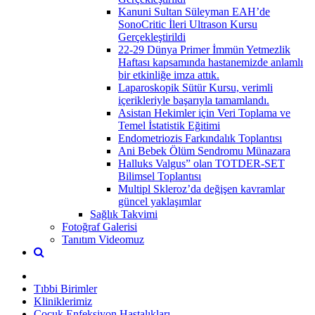
Kanuni Sultan Süleyman EAH’de
SonoCritic İleri Ultrason Kursu
Gerçekleştirildi
22-29 Dünya Primer İmmün Yetmezlik
Haftası kapsamında hastanemizde anlamlı
bir etkinliğe imza attık.
Laparoskopik Sütür Kursu, verimli
içerikleriyle başarıyla tamamlandı.
Asistan Hekimler için Veri Toplama ve
Temel İstatistik Eğitimi
Endometriozis Farkındalık Toplantısı
Ani Bebek Ölüm Sendromu Münazara
Halluks Valgus” olan TOTDER-SET
Bilimsel Toplantısı
Multipl Skleroz’da değişen kavramlar
güncel yaklaşımlar
Sağlık Takvimi
Fotoğraf Galerisi
Tanıtım Videomuz
Tıbbi Birimler
Kliniklerimiz
Çocuk Enfeksiyon Hastalıkları