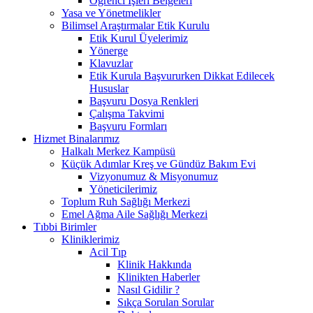
Öğrenci İşleri Belgeleri
Yasa ve Yönetmelikler
Bilimsel Araştırmalar Etik Kurulu
Etik Kurul Üyelerimiz
Yönerge
Klavuzlar
Etik Kurula Başvururken Dikkat Edilecek
Hususlar
Başvuru Dosya Renkleri
Çalışma Takvimi
Başvuru Formları
Hizmet Binalarımız
Halkalı Merkez Kampüsü
Küçük Adımlar Kreş ve Gündüz Bakım Evi
Vizyonumuz & Misyonumuz
Yöneticilerimiz
Toplum Ruh Sağlığı Merkezi
Emel Ağma Aile Sağlığı Merkezi
Tıbbi Birimler
Kliniklerimiz
Acil Tıp
Klinik Hakkında
Klinikten Haberler
Nasıl Gidilir ?
Sıkça Sorulan Sorular