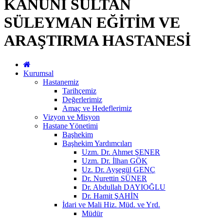
KANUNİ SULTAN
SÜLEYMAN EĞİTİM VE
ARAŞTIRMA HASTANESİ
Kurumsal
Hastanemiz
Tarihçemiz
Değerlerimiz
Amaç ve Hedeflerimiz
Vizyon ve Misyon
Hastane Yönetimi
Başhekim
Başhekim Yardımcıları
Uzm. Dr. Ahmet ŞENER
Uzm. Dr. İlhan GÖK
Uz. Dr. Ayşegül GENÇ
Dr. Nurettin SÜNER
Dr. Abdullah DAYIOĞLU
Dr. Hamit ŞAHİN
İdari ve Mali Hiz. Müd. ve Yrd.
Müdür