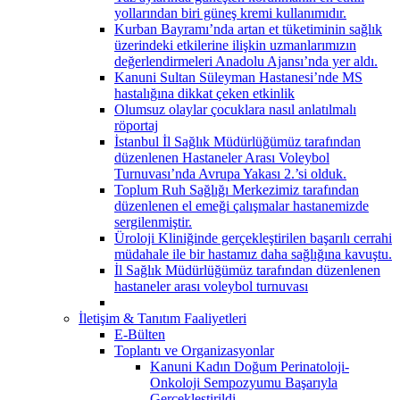
yollarından biri güneş kremi kullanımıdır.
Kurban Bayramı’nda artan et tüketiminin sağlık
üzerindeki etkilerine ilişkin uzmanlarımızın
değerlendirmeleri Anadolu Ajansı’nda yer aldı.
Kanuni Sultan Süleyman Hastanesi’nde MS
hastalığına dikkat çeken etkinlik
Olumsuz olaylar çocuklara nasıl anlatılmalı
röportaj
İstanbul İl Sağlık Müdürlüğümüz tarafından
düzenlenen Hastaneler Arası Voleybol
Turnuvası’nda Avrupa Yakası 2.’si olduk.
Toplum Ruh Sağlığı Merkezimiz tarafından
düzenlenen el emeği çalışmalar hastanemizde
sergilenmiştir.
Üroloji Kliniğinde gerçekleştirilen başarılı cerrahi
müdahale ile bir hastamız daha sağlığına kavuştu.
İl Sağlık Müdürlüğümüz tarafından düzenlenen
hastaneler arası voleybol turnuvası
İletişim & Tanıtım Faaliyetleri
E-Bülten
Toplantı ve Organizasyonlar
Kanuni Kadın Doğum Perinatoloji-
Onkoloji Sempozyumu Başarıyla
Gerçekleştirildi