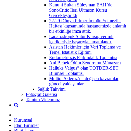
Kanuni Sultan Süleyman EAH’de
SonoCritic İleri Ultrason Kursu
Gerçekleştirildi
22-29 Dünya Primer İmmün Yetmezlik
Haftası kapsamında hastanemizde anlamlı
bir etkinliğe imza attık.
Laparoskopik Sütür Kursu, verimli
içerikleriyle başarıyla tamamlandı.
Asistan Hekimler için Veri Toplama ve
Temel İstatistik Eğitimi
Endometriozis Farkındalık Toplantısı
Ani Bebek Ölüm Sendromu Münazara
Halluks Valgus” olan TOTDER-SET
Bilimsel Toplantısı
Multipl Skleroz’da değişen kavramlar
güncel yaklaşımlar
Sağlık Takvimi
Fotoğraf Galerisi
Tanıtım Videomuz
Kurumsal
İdari Birimler
Bilgi İşlem