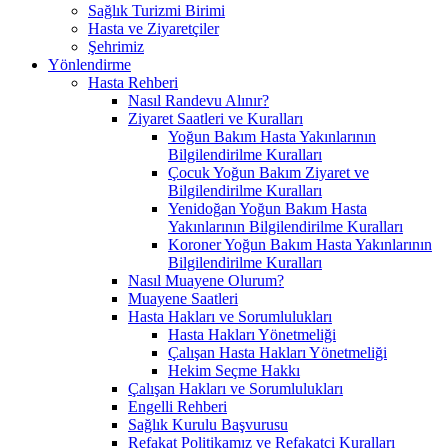
Sağlık Turizmi Birimi
Hasta ve Ziyaretçiler
Şehrimiz
Yönlendirme
Hasta Rehberi
Nasıl Randevu Alınır?
Ziyaret Saatleri ve Kuralları
Yoğun Bakım Hasta Yakınlarının
Bilgilendirilme Kuralları
Çocuk Yoğun Bakım Ziyaret ve
Bilgilendirilme Kuralları
Yenidoğan Yoğun Bakım Hasta
Yakınlarının Bilgilendirilme Kuralları
Koroner Yoğun Bakım Hasta Yakınlarının
Bilgilendirilme Kuralları
Nasıl Muayene Olurum?
Muayene Saatleri
Hasta Hakları ve Sorumlulukları
Hasta Hakları Yönetmeliği
Çalışan Hasta Hakları Yönetmeliği
Hekim Seçme Hakkı
Çalışan Hakları ve Sorumlulukları
Engelli Rehberi
Sağlık Kurulu Başvurusu
Refakat Politikamız ve Refakatçi Kuralları