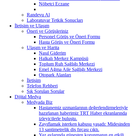
Nöbetçi Eczane
Randevu Al
Laboratuvar Tetkik Sonuçları
İletişim ve Ulaşım
Öneri ve Görüşleriniz
Personel Görüş ve Öneri Formu
Hasta Görüş ve Öneri Formu
Ulaşım ve Harita
Nasıl Giderim
Halkalı Merkez Kampüsü
Toplum Ruh Sağlığı Merkezi
Emel Ağma Aile Sağlığı Merkezi
Otopark Alanları
İletişim
Telefon Rehberi
Sık Sorulan Sorular
Dijital Medya
Medyada Biz
Hastanemiz uzmanlarının değerlendirmeleriyle
hazırlanan haberimiz TRT Haber ekranlarında
izleyicilerle buluştu.
Zayıflamak isterken kabusu yaşadı: Midesinden
13 santimetrelik diş fırçası çıktı.
Yaz aylarında güneşten korunmanın en etkili