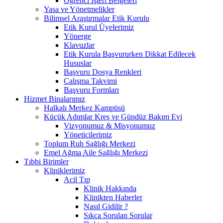
Öğrenci İşleri Belgeleri
Yasa ve Yönetmelikler
Bilimsel Araştırmalar Etik Kurulu
Etik Kurul Üyelerimiz
Yönerge
Klavuzlar
Etik Kurula Başvururken Dikkat Edilecek
Hususlar
Başvuru Dosya Renkleri
Çalışma Takvimi
Başvuru Formları
Hizmet Binalarımız
Halkalı Merkez Kampüsü
Küçük Adımlar Kreş ve Gündüz Bakım Evi
Vizyonumuz & Misyonumuz
Yöneticilerimiz
Toplum Ruh Sağlığı Merkezi
Emel Ağma Aile Sağlığı Merkezi
Tıbbi Birimler
Kliniklerimiz
Acil Tıp
Klinik Hakkında
Klinikten Haberler
Nasıl Gidilir ?
Sıkça Sorulan Sorular