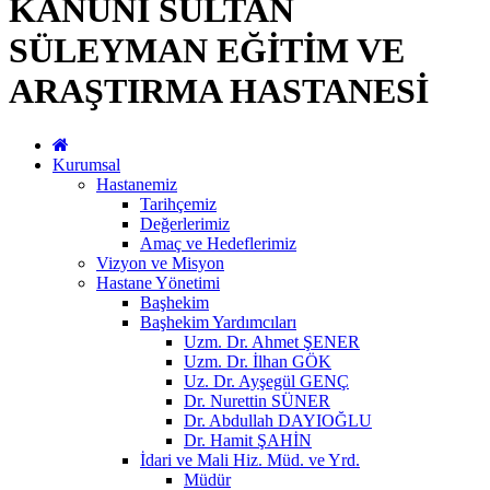
KANUNİ SULTAN
SÜLEYMAN EĞİTİM VE
ARAŞTIRMA HASTANESİ
Kurumsal
Hastanemiz
Tarihçemiz
Değerlerimiz
Amaç ve Hedeflerimiz
Vizyon ve Misyon
Hastane Yönetimi
Başhekim
Başhekim Yardımcıları
Uzm. Dr. Ahmet ŞENER
Uzm. Dr. İlhan GÖK
Uz. Dr. Ayşegül GENÇ
Dr. Nurettin SÜNER
Dr. Abdullah DAYIOĞLU
Dr. Hamit ŞAHİN
İdari ve Mali Hiz. Müd. ve Yrd.
Müdür