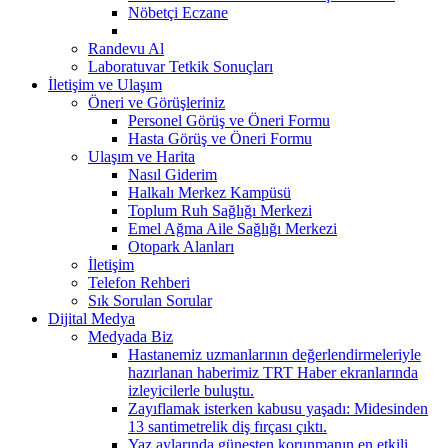
Nöbetçi Eczane
Randevu Al
Laboratuvar Tetkik Sonuçları
İletişim ve Ulaşım
Öneri ve Görüşleriniz
Personel Görüş ve Öneri Formu
Hasta Görüş ve Öneri Formu
Ulaşım ve Harita
Nasıl Giderim
Halkalı Merkez Kampüsü
Toplum Ruh Sağlığı Merkezi
Emel Ağma Aile Sağlığı Merkezi
Otopark Alanları
İletişim
Telefon Rehberi
Sık Sorulan Sorular
Dijital Medya
Medyada Biz
Hastanemiz uzmanlarının değerlendirmeleriyle
hazırlanan haberimiz TRT Haber ekranlarında
izleyicilerle buluştu.
Zayıflamak isterken kabusu yaşadı: Midesinden
13 santimetrelik diş fırçası çıktı.
Yaz aylarında güneşten korunmanın en etkili