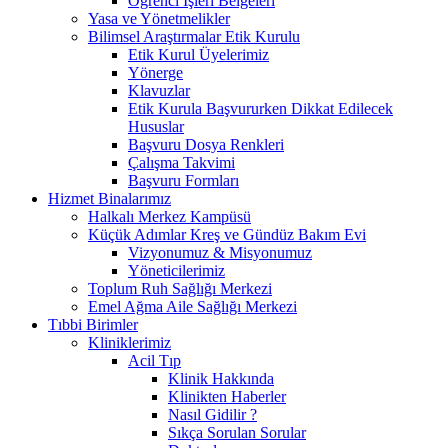
Öğrenci İşleri Belgeleri
Yasa ve Yönetmelikler
Bilimsel Araştırmalar Etik Kurulu
Etik Kurul Üyelerimiz
Yönerge
Klavuzlar
Etik Kurula Başvururken Dikkat Edilecek
Hususlar
Başvuru Dosya Renkleri
Çalışma Takvimi
Başvuru Formları
Hizmet Binalarımız
Halkalı Merkez Kampüsü
Küçük Adımlar Kreş ve Gündüz Bakım Evi
Vizyonumuz & Misyonumuz
Yöneticilerimiz
Toplum Ruh Sağlığı Merkezi
Emel Ağma Aile Sağlığı Merkezi
Tıbbi Birimler
Kliniklerimiz
Acil Tıp
Klinik Hakkında
Klinikten Haberler
Nasıl Gidilir ?
Sıkça Sorulan Sorular