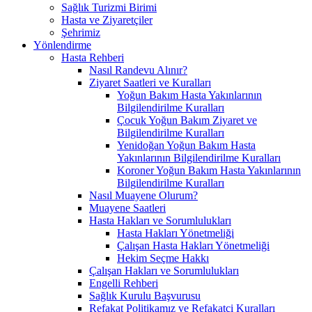
Sağlık Turizmi Birimi
Hasta ve Ziyaretçiler
Şehrimiz
Yönlendirme
Hasta Rehberi
Nasıl Randevu Alınır?
Ziyaret Saatleri ve Kuralları
Yoğun Bakım Hasta Yakınlarının
Bilgilendirilme Kuralları
Çocuk Yoğun Bakım Ziyaret ve
Bilgilendirilme Kuralları
Yenidoğan Yoğun Bakım Hasta
Yakınlarının Bilgilendirilme Kuralları
Koroner Yoğun Bakım Hasta Yakınlarının
Bilgilendirilme Kuralları
Nasıl Muayene Olurum?
Muayene Saatleri
Hasta Hakları ve Sorumlulukları
Hasta Hakları Yönetmeliği
Çalışan Hasta Hakları Yönetmeliği
Hekim Seçme Hakkı
Çalışan Hakları ve Sorumlulukları
Engelli Rehberi
Sağlık Kurulu Başvurusu
Refakat Politikamız ve Refakatçi Kuralları