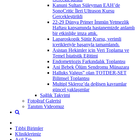
Kanuni Sultan Süleyman EAH’de
SonoCritic İleri Ultrason Kursu
Gerçekleştirildi
22-29 Dünya Primer İmmün Yetmezlik
Haftası kapsamında hastanemizde anlamlı
bir etkinliğe imza attık.
Laparoskopik Sütür Kursu, verimli
içerikleriyle başarıyla tamamlandı.
Asistan Hekimler için Veri Toplama ve
Temel İstatistik Eğitimi
Endometriozis Farkındalık Toplantısı
Ani Bebek Ölüm Sendromu Münazara
Halluks Valgus” olan TOTDER-SET
Bilimsel Toplantısı
Multipl Skleroz’da değişen kavramlar
güncel yaklaşımlar
Sağlık Takvimi
Fotoğraf Galerisi
Tanıtım Videomuz
Tıbbi Birimler
Kliniklerimiz
Acil Tıp