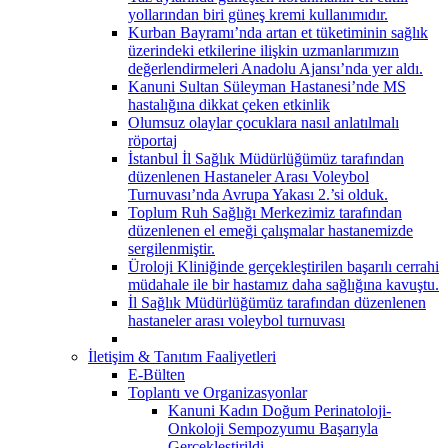
yollarından biri güneş kremi kullanımıdır.
Kurban Bayramı’nda artan et tüketiminin sağlık
üzerindeki etkilerine ilişkin uzmanlarımızın
değerlendirmeleri Anadolu Ajansı’nda yer aldı.
Kanuni Sultan Süleyman Hastanesi’nde MS
hastalığına dikkat çeken etkinlik
Olumsuz olaylar çocuklara nasıl anlatılmalı
röportaj
İstanbul İl Sağlık Müdürlüğümüz tarafından
düzenlenen Hastaneler Arası Voleybol
Turnuvası’nda Avrupa Yakası 2.’si olduk.
Toplum Ruh Sağlığı Merkezimiz tarafından
düzenlenen el emeği çalışmalar hastanemizde
sergilenmiştir.
Üroloji Kliniğinde gerçekleştirilen başarılı cerrahi
müdahale ile bir hastamız daha sağlığına kavuştu.
İl Sağlık Müdürlüğümüz tarafından düzenlenen
hastaneler arası voleybol turnuvası
İletişim & Tanıtım Faaliyetleri
E-Bülten
Toplantı ve Organizasyonlar
Kanuni Kadın Doğum Perinatoloji-
Onkoloji Sempozyumu Başarıyla
Gerçekleştirildi