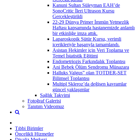
Kanuni Sultan Süleyman EAH’de
SonoCritic İleri Ultrason Kursu
Gerçekleştirildi
22-29 Dünya Primer İmmün Yetmezlik
Haftası kapsamında hastanemizde anlamlı
bir etkinliğe imza attık.
Laparoskopik Sütür Kursu, verimli
içerikleriyle başarıyla tamamlandı.
Asistan Hekimler için Veri Toplama ve
Temel İstatistik Eğitimi
Endometriozis Farkındalık Toplantısı
Ani Bebek Ölüm Sendromu Münazara
Halluks Valgus” olan TOTDER-SET
Bilimsel Toplantısı
Multipl Skleroz’da değişen kavramlar
güncel yaklaşımlar
Sağlık Takvimi
Fotoğraf Galerisi
Tanıtım Videomuz
Tıbbi Birimler
Öncelikli Hizmetler
Diyaliz Merkezi