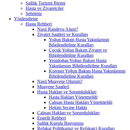
Sağlık Turizmi Birimi
Hasta ve Ziyaretçiler
Şehrimiz
Yönlendirme
Hasta Rehberi
Nasıl Randevu Alınır?
Ziyaret Saatleri ve Kuralları
Yoğun Bakım Hasta Yakınlarının
Bilgilendirilme Kuralları
Çocuk Yoğun Bakım Ziyaret ve
Bilgilendirilme Kuralları
Yenidoğan Yoğun Bakım Hasta
Yakınlarının Bilgilendirilme Kuralları
Koroner Yoğun Bakım Hasta Yakınlarının
Bilgilendirilme Kuralları
Nasıl Muayene Olurum?
Muayene Saatleri
Hasta Hakları ve Sorumlulukları
Hasta Hakları Yönetmeliği
Çalışan Hasta Hakları Yönetmeliği
Hekim Seçme Hakkı
Çalışan Hakları ve Sorumlulukları
Engelli Rehberi
Sağlık Kurulu Başvurusu
Refakat Politikamız ve Refakatçi Kuralları