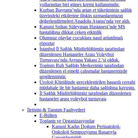
yollarından biri güneş kremi kullanımıdır.
Kurban Bayramı’nda artan et tüketiminin sağlık
üzerindeki etkilerine ilişkin uzmanlarımızın
değerlendirmeleri Anadolu Ajansı’nda yer aldı.
Kanuni Sultan Süleyman Hastanesi’nde MS
hastalığına dikkat çeken etkinlik
Olumsuz olaylar çocuklara nasıl anlatılmalı
röportaj
İstanbul İl Sağlık Müdürlüğümüz tarafından
düzenlenen Hastaneler Arası Voleybol
Turnuvası’nda Avrupa Yakası 2.’si olduk.
Toplum Ruh Sağlığı Merkezimiz tarafından
düzenlenen el emeği çalışmalar hastanemizde
sergilenmiştir.
Üroloji Kliniğinde gerçekleştirilen başarılı cerrahi
müdahale ile bir hastamız daha sağlığına kavuştu.
İl Sağlık Müdürlüğümüz tarafından düzenlenen
hastaneler arası voleybol turnuvası
İletişim & Tanıtım Faaliyetleri
E-Bülten
Toplantı ve Organizasyonlar
Kanuni Kadın Doğum Perinatoloji-
Onkoloji Sempozyumu Başarıyla
Gerçekleştirildi