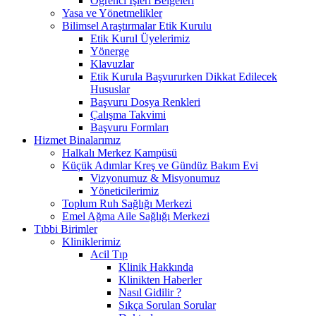
Öğrenci İşleri Belgeleri
Yasa ve Yönetmelikler
Bilimsel Araştırmalar Etik Kurulu
Etik Kurul Üyelerimiz
Yönerge
Klavuzlar
Etik Kurula Başvururken Dikkat Edilecek
Hususlar
Başvuru Dosya Renkleri
Çalışma Takvimi
Başvuru Formları
Hizmet Binalarımız
Halkalı Merkez Kampüsü
Küçük Adımlar Kreş ve Gündüz Bakım Evi
Vizyonumuz & Misyonumuz
Yöneticilerimiz
Toplum Ruh Sağlığı Merkezi
Emel Ağma Aile Sağlığı Merkezi
Tıbbi Birimler
Kliniklerimiz
Acil Tıp
Klinik Hakkında
Klinikten Haberler
Nasıl Gidilir ?
Sıkça Sorulan Sorular