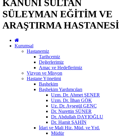
KANUNİ SULTAN
SÜLEYMAN EĞİTİM VE
ARAŞTIRMA HASTANESİ
Kurumsal
Hastanemiz
Tarihçemiz
Değerlerimiz
Amaç ve Hedeflerimiz
Vizyon ve Misyon
Hastane Yönetimi
Başhekim
Başhekim Yardımcıları
Uzm. Dr. Ahmet ŞENER
Uzm. Dr. İlhan GÖK
Uz. Dr. Ayşegül GENÇ
Dr. Nurettin SÜNER
Dr. Abdullah DAYIOĞLU
Dr. Hamit ŞAHİN
İdari ve Mali Hiz. Müd. ve Yrd.
Müdür