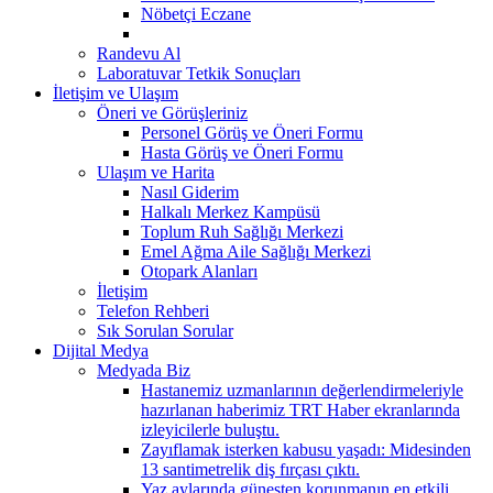
Nöbetçi Eczane
Randevu Al
Laboratuvar Tetkik Sonuçları
İletişim ve Ulaşım
Öneri ve Görüşleriniz
Personel Görüş ve Öneri Formu
Hasta Görüş ve Öneri Formu
Ulaşım ve Harita
Nasıl Giderim
Halkalı Merkez Kampüsü
Toplum Ruh Sağlığı Merkezi
Emel Ağma Aile Sağlığı Merkezi
Otopark Alanları
İletişim
Telefon Rehberi
Sık Sorulan Sorular
Dijital Medya
Medyada Biz
Hastanemiz uzmanlarının değerlendirmeleriyle
hazırlanan haberimiz TRT Haber ekranlarında
izleyicilerle buluştu.
Zayıflamak isterken kabusu yaşadı: Midesinden
13 santimetrelik diş fırçası çıktı.
Yaz aylarında güneşten korunmanın en etkili