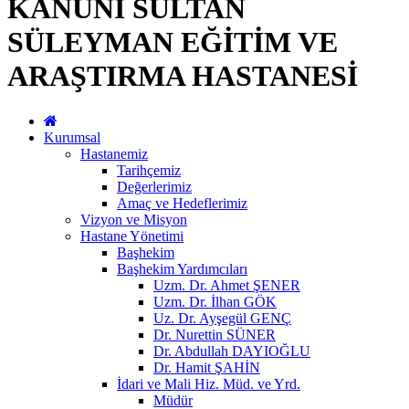
KANUNİ SULTAN
SÜLEYMAN EĞİTİM VE
ARAŞTIRMA HASTANESİ
Kurumsal
Hastanemiz
Tarihçemiz
Değerlerimiz
Amaç ve Hedeflerimiz
Vizyon ve Misyon
Hastane Yönetimi
Başhekim
Başhekim Yardımcıları
Uzm. Dr. Ahmet ŞENER
Uzm. Dr. İlhan GÖK
Uz. Dr. Ayşegül GENÇ
Dr. Nurettin SÜNER
Dr. Abdullah DAYIOĞLU
Dr. Hamit ŞAHİN
İdari ve Mali Hiz. Müd. ve Yrd.
Müdür