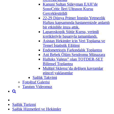
Kanuni Sultan Süleyman EAH’de
SonoCritic İleri Ultrason Kursu
Gerçekleştirildi
22-29 Dünya Primer İmmün Yetmezlik
Haftası kapsamında hastanemizde anlamlı
bir etkinliğe imza attık.
Laparoskopik Sütür Kursu, verimli
içerikleriyle başarıyla tamamlandı.
Asistan Hekimler için Veri Toplama ve
Temel İstatistik Eğitimi
Endometriozis Farkındalık Toplantısı
Ani Bebek Ölüm Sendromu Münazara
Halluks Valgus” olan TOTDER-SET
Bilimsel Toplantısı
Multipl Skleroz’da değişen kavramlar
güncel yaklaşımlar
Sağlık Takvimi
Fotoğraf Galerisi
Tanıtım Videomuz
Sağlık Turizmi
Sağlık Hizmetleri ve Hekimler