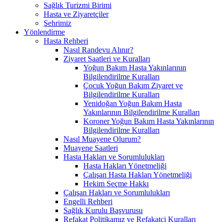
Sağlık Turizmi Birimi
Hasta ve Ziyaretçiler
Şehrimiz
Yönlendirme
Hasta Rehberi
Nasıl Randevu Alınır?
Ziyaret Saatleri ve Kuralları
Yoğun Bakım Hasta Yakınlarının
Bilgilendirilme Kuralları
Çocuk Yoğun Bakım Ziyaret ve
Bilgilendirilme Kuralları
Yenidoğan Yoğun Bakım Hasta
Yakınlarının Bilgilendirilme Kuralları
Koroner Yoğun Bakım Hasta Yakınlarının
Bilgilendirilme Kuralları
Nasıl Muayene Olurum?
Muayene Saatleri
Hasta Hakları ve Sorumlulukları
Hasta Hakları Yönetmeliği
Çalışan Hasta Hakları Yönetmeliği
Hekim Seçme Hakkı
Çalışan Hakları ve Sorumlulukları
Engelli Rehberi
Sağlık Kurulu Başvurusu
Refakat Politikamız ve Refakatçi Kuralları