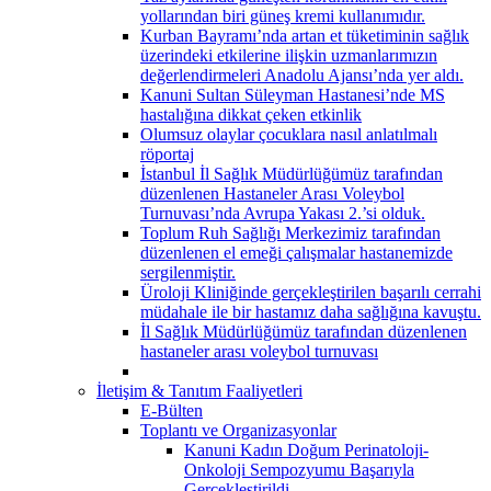
yollarından biri güneş kremi kullanımıdır.
Kurban Bayramı’nda artan et tüketiminin sağlık
üzerindeki etkilerine ilişkin uzmanlarımızın
değerlendirmeleri Anadolu Ajansı’nda yer aldı.
Kanuni Sultan Süleyman Hastanesi’nde MS
hastalığına dikkat çeken etkinlik
Olumsuz olaylar çocuklara nasıl anlatılmalı
röportaj
İstanbul İl Sağlık Müdürlüğümüz tarafından
düzenlenen Hastaneler Arası Voleybol
Turnuvası’nda Avrupa Yakası 2.’si olduk.
Toplum Ruh Sağlığı Merkezimiz tarafından
düzenlenen el emeği çalışmalar hastanemizde
sergilenmiştir.
Üroloji Kliniğinde gerçekleştirilen başarılı cerrahi
müdahale ile bir hastamız daha sağlığına kavuştu.
İl Sağlık Müdürlüğümüz tarafından düzenlenen
hastaneler arası voleybol turnuvası
İletişim & Tanıtım Faaliyetleri
E-Bülten
Toplantı ve Organizasyonlar
Kanuni Kadın Doğum Perinatoloji-
Onkoloji Sempozyumu Başarıyla
Gerçekleştirildi