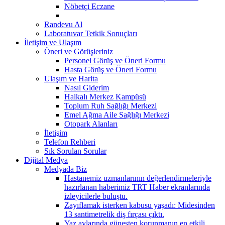
Nöbetçi Eczane
Randevu Al
Laboratuvar Tetkik Sonuçları
İletişim ve Ulaşım
Öneri ve Görüşleriniz
Personel Görüş ve Öneri Formu
Hasta Görüş ve Öneri Formu
Ulaşım ve Harita
Nasıl Giderim
Halkalı Merkez Kampüsü
Toplum Ruh Sağlığı Merkezi
Emel Ağma Aile Sağlığı Merkezi
Otopark Alanları
İletişim
Telefon Rehberi
Sık Sorulan Sorular
Dijital Medya
Medyada Biz
Hastanemiz uzmanlarının değerlendirmeleriyle
hazırlanan haberimiz TRT Haber ekranlarında
izleyicilerle buluştu.
Zayıflamak isterken kabusu yaşadı: Midesinden
13 santimetrelik diş fırçası çıktı.
Yaz aylarında güneşten korunmanın en etkili