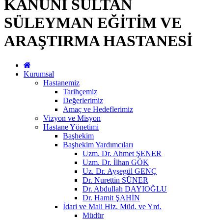
KANUNİ SULTAN
SÜLEYMAN EĞİTİM VE
ARAŞTIRMA HASTANESİ
Kurumsal
Hastanemiz
Tarihçemiz
Değerlerimiz
Amaç ve Hedeflerimiz
Vizyon ve Misyon
Hastane Yönetimi
Başhekim
Başhekim Yardımcıları
Uzm. Dr. Ahmet ŞENER
Uzm. Dr. İlhan GÖK
Uz. Dr. Ayşegül GENÇ
Dr. Nurettin SÜNER
Dr. Abdullah DAYIOĞLU
Dr. Hamit ŞAHİN
İdari ve Mali Hiz. Müd. ve Yrd.
Müdür