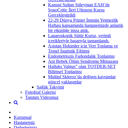
Kanuni Sultan Süleyman EAH’de
SonoCritic İleri Ultrason Kursu
Gerçekleştirildi
22-29 Dünya Primer İmmün Yetmezlik
Haftası kapsamında hastanemizde anlamlı
bir etkinliğe imza attık.
Laparoskopik Sütür Kursu, verimli
içerikleriyle başarıyla tamamlandı.
Asistan Hekimler için Veri Toplama ve
Temel İstatistik Eğitimi
Endometriozis Farkındalık Toplantısı
Ani Bebek Ölüm Sendromu Münazara
Halluks Valgus” olan TOTDER-SET
Bilimsel Toplantısı
Multipl Skleroz’da değişen kavramlar
güncel yaklaşımlar
Sağlık Takvimi
Fotoğraf Galerisi
Tanıtım Videomuz
Kurumsal
Hastanemiz
Değerlerimiz