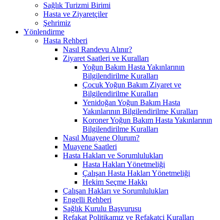
Sağlık Turizmi Birimi
Hasta ve Ziyaretçiler
Şehrimiz
Yönlendirme
Hasta Rehberi
Nasıl Randevu Alınır?
Ziyaret Saatleri ve Kuralları
Yoğun Bakım Hasta Yakınlarının
Bilgilendirilme Kuralları
Çocuk Yoğun Bakım Ziyaret ve
Bilgilendirilme Kuralları
Yenidoğan Yoğun Bakım Hasta
Yakınlarının Bilgilendirilme Kuralları
Koroner Yoğun Bakım Hasta Yakınlarının
Bilgilendirilme Kuralları
Nasıl Muayene Olurum?
Muayene Saatleri
Hasta Hakları ve Sorumlulukları
Hasta Hakları Yönetmeliği
Çalışan Hasta Hakları Yönetmeliği
Hekim Seçme Hakkı
Çalışan Hakları ve Sorumlulukları
Engelli Rehberi
Sağlık Kurulu Başvurusu
Refakat Politikamız ve Refakatçi Kuralları