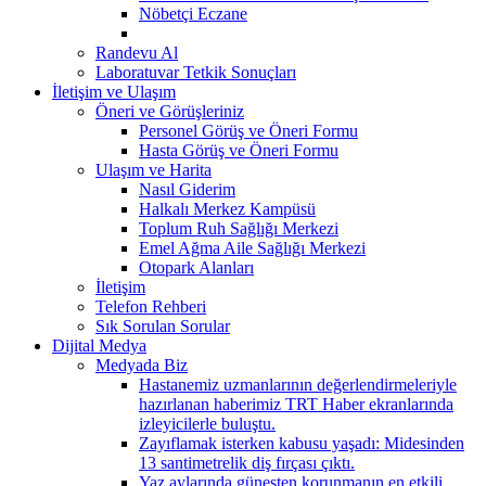
Nöbetçi Eczane
Randevu Al
Laboratuvar Tetkik Sonuçları
İletişim ve Ulaşım
Öneri ve Görüşleriniz
Personel Görüş ve Öneri Formu
Hasta Görüş ve Öneri Formu
Ulaşım ve Harita
Nasıl Giderim
Halkalı Merkez Kampüsü
Toplum Ruh Sağlığı Merkezi
Emel Ağma Aile Sağlığı Merkezi
Otopark Alanları
İletişim
Telefon Rehberi
Sık Sorulan Sorular
Dijital Medya
Medyada Biz
Hastanemiz uzmanlarının değerlendirmeleriyle
hazırlanan haberimiz TRT Haber ekranlarında
izleyicilerle buluştu.
Zayıflamak isterken kabusu yaşadı: Midesinden
13 santimetrelik diş fırçası çıktı.
Yaz aylarında güneşten korunmanın en etkili