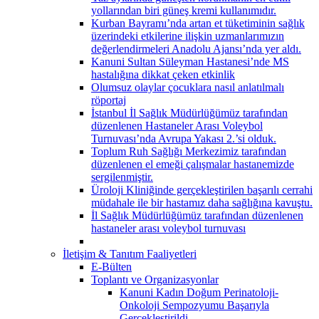
yollarından biri güneş kremi kullanımıdır.
Kurban Bayramı’nda artan et tüketiminin sağlık
üzerindeki etkilerine ilişkin uzmanlarımızın
değerlendirmeleri Anadolu Ajansı’nda yer aldı.
Kanuni Sultan Süleyman Hastanesi’nde MS
hastalığına dikkat çeken etkinlik
Olumsuz olaylar çocuklara nasıl anlatılmalı
röportaj
İstanbul İl Sağlık Müdürlüğümüz tarafından
düzenlenen Hastaneler Arası Voleybol
Turnuvası’nda Avrupa Yakası 2.’si olduk.
Toplum Ruh Sağlığı Merkezimiz tarafından
düzenlenen el emeği çalışmalar hastanemizde
sergilenmiştir.
Üroloji Kliniğinde gerçekleştirilen başarılı cerrahi
müdahale ile bir hastamız daha sağlığına kavuştu.
İl Sağlık Müdürlüğümüz tarafından düzenlenen
hastaneler arası voleybol turnuvası
İletişim & Tanıtım Faaliyetleri
E-Bülten
Toplantı ve Organizasyonlar
Kanuni Kadın Doğum Perinatoloji-
Onkoloji Sempozyumu Başarıyla
Gerçekleştirildi