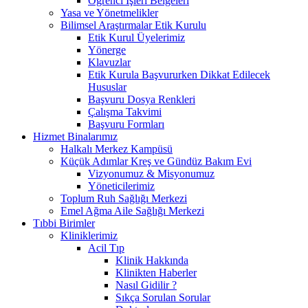
Öğrenci İşleri Belgeleri
Yasa ve Yönetmelikler
Bilimsel Araştırmalar Etik Kurulu
Etik Kurul Üyelerimiz
Yönerge
Klavuzlar
Etik Kurula Başvururken Dikkat Edilecek
Hususlar
Başvuru Dosya Renkleri
Çalışma Takvimi
Başvuru Formları
Hizmet Binalarımız
Halkalı Merkez Kampüsü
Küçük Adımlar Kreş ve Gündüz Bakım Evi
Vizyonumuz & Misyonumuz
Yöneticilerimiz
Toplum Ruh Sağlığı Merkezi
Emel Ağma Aile Sağlığı Merkezi
Tıbbi Birimler
Kliniklerimiz
Acil Tıp
Klinik Hakkında
Klinikten Haberler
Nasıl Gidilir ?
Sıkça Sorulan Sorular