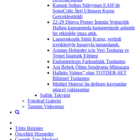
Kanuni Sultan Süleyman EAH’de
SonoCritic İleri Ultrason Kursu
Gerçekleştirildi
22-29 Dünya Primer İmmün Yetmezlik
Haftası kapsamında hastanemizde anlamlı
bir etkinliğe imza attık.
Laparoskopik Sütür Kursu, verimli
içerikleriyle başarıyla tamamlandı.
Asistan Hekimler için Veri Toplama ve
Temel İstatistik Eğitimi
Endometriozis Farkındalık Toplantısı
Ani Bebek Ölüm Sendromu Münazara
Halluks Valgus” olan TOTDER-SET
Bilimsel Toplantısı
Multipl Skleroz’da değişen kavramlar
güncel yaklaşımlar
Sağlık Takvimi
Fotoğraf Galerisi
Tanıtım Videomuz
Tıbbi Birimler
Öncelikli Hizmetler
Genetik Tanı Merkezi