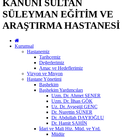
KANUNİ SULTAN
SÜLEYMAN EĞİTİM VE
ARAŞTIRMA HASTANESİ
Kurumsal
Hastanemiz
Tarihçemiz
Değerlerimiz
Amaç ve Hedeflerimiz
Vizyon ve Misyon
Hastane Yönetimi
Başhekim
Başhekim Yardımcıları
Uzm. Dr. Ahmet ŞENER
Uzm. Dr. İlhan GÖK
Uz. Dr. Ayşegül GENÇ
Dr. Nurettin SÜNER
Dr. Abdullah DAYIOĞLU
Dr. Hamit ŞAHİN
İdari ve Mali Hiz. Müd. ve Yrd.
Müdür