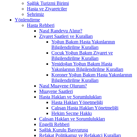
Sağlık Turizmi Birimi
Hasta ve Ziyaretçiler
Şehrimiz
Yönlendirme
Hasta Rehberi
Nasıl Randevu Alınır?
Ziyaret Saatleri ve Kuralları
Yoğun Bakım Hasta Yakınlarının
Bilgilendirilme Kuralları
Çocuk Yoğun Bakım Ziyaret ve
Bilgilendirilme Kuralları
Yenidoğan Yoğun Bakım Hasta
Yakınlarının Bilgilendirilme Kuralları
Koroner Yoğun Bakım Hasta Yakınlarının
Bilgilendirilme Kuralları
Nasıl Muayene Olurum?
Muayene Saatleri
Hasta Hakları ve Sorumlulukları
Hasta Hakları Yönetmeliği
Çalışan Hasta Hakları Yönetmeliği
Hekim Seçme Hakkı
Çalışan Hakları ve Sorumlulukları
Engelli Rehberi
Sağlık Kurulu Başvurusu
Refakat Politikamız ve Refakatçi Kuralları