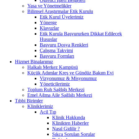
Öğrenci İşleri Belgeleri
Yasa ve Yönetmelikler
Bilimsel Araştırmalar Etik Kurulu
Etik Kurul Üyelerimiz
Yönerge
Klavuzlar
Etik Kurula Başvururken Dikkat Edilecek
Hususlar
Başvuru Dosya Renkleri
Çalışma Takvimi
Başvuru Formları
Hizmet Binalarımız
Halkalı Merkez Kampüsü
Küçük Adımlar Kreş ve Gündüz Bakım Evi
Vizyonumuz & Misyonumuz
Yöneticilerimiz
Toplum Ruh Sağlığı Merkezi
Emel Ağma Aile Sağlığı Merkezi
Tıbbi Birimler
Kliniklerimiz
Acil Tıp
Klinik Hakkında
Klinikten Haberler
Nasıl Gidilir ?
Sıkça Sorulan Sorular