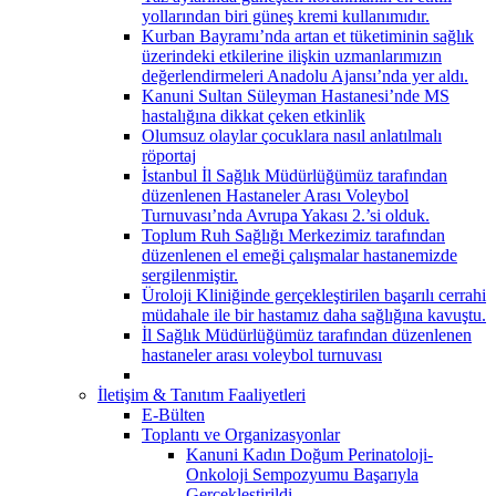
yollarından biri güneş kremi kullanımıdır.
Kurban Bayramı’nda artan et tüketiminin sağlık
üzerindeki etkilerine ilişkin uzmanlarımızın
değerlendirmeleri Anadolu Ajansı’nda yer aldı.
Kanuni Sultan Süleyman Hastanesi’nde MS
hastalığına dikkat çeken etkinlik
Olumsuz olaylar çocuklara nasıl anlatılmalı
röportaj
İstanbul İl Sağlık Müdürlüğümüz tarafından
düzenlenen Hastaneler Arası Voleybol
Turnuvası’nda Avrupa Yakası 2.’si olduk.
Toplum Ruh Sağlığı Merkezimiz tarafından
düzenlenen el emeği çalışmalar hastanemizde
sergilenmiştir.
Üroloji Kliniğinde gerçekleştirilen başarılı cerrahi
müdahale ile bir hastamız daha sağlığına kavuştu.
İl Sağlık Müdürlüğümüz tarafından düzenlenen
hastaneler arası voleybol turnuvası
İletişim & Tanıtım Faaliyetleri
E-Bülten
Toplantı ve Organizasyonlar
Kanuni Kadın Doğum Perinatoloji-
Onkoloji Sempozyumu Başarıyla
Gerçekleştirildi