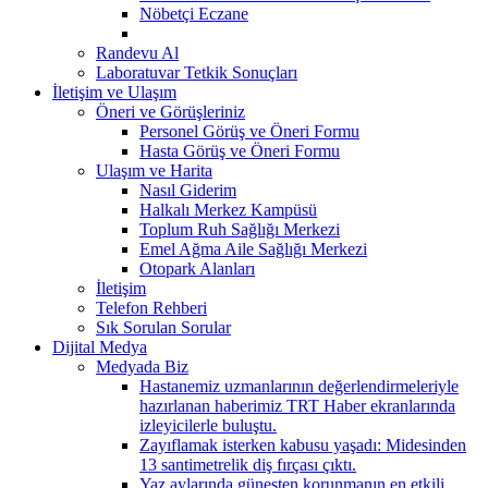
Nöbetçi Eczane
Randevu Al
Laboratuvar Tetkik Sonuçları
İletişim ve Ulaşım
Öneri ve Görüşleriniz
Personel Görüş ve Öneri Formu
Hasta Görüş ve Öneri Formu
Ulaşım ve Harita
Nasıl Giderim
Halkalı Merkez Kampüsü
Toplum Ruh Sağlığı Merkezi
Emel Ağma Aile Sağlığı Merkezi
Otopark Alanları
İletişim
Telefon Rehberi
Sık Sorulan Sorular
Dijital Medya
Medyada Biz
Hastanemiz uzmanlarının değerlendirmeleriyle
hazırlanan haberimiz TRT Haber ekranlarında
izleyicilerle buluştu.
Zayıflamak isterken kabusu yaşadı: Midesinden
13 santimetrelik diş fırçası çıktı.
Yaz aylarında güneşten korunmanın en etkili