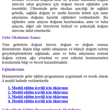
sürecini rahat geçirmesi için doğum öncesi eğitimler çok
önemlidir.
Ülkemizde gebe okulları aracılığı ile sağlıklı
gebelik, sağlıklı doğum ve mutlu huzurlu bebek için anne
adaylarına doğuma hazırlık eğitimleri verilmektedir.
Bu
eğitimler, anne adayını doğuma hazırlamakta, anne ve baba
adayını, diğer aile bireylerini fiziksel ve psikolojik doğum
sürecine dahil etmektedir.
Gebe Okulunun Amacı
Tüm gebelerin doğum öncesi, doğum ve doğum sonrası
dönemlerine ilişkin bilgi sahibi olmalarını ve bilinçli doğum eylemi
gerçekleştirmelerini sağlamak, anne ve baba adaylarına normal
doğum eylemi, ağrı yönetimi ve yeni rollerini benimsemeleri
konularında bilgi ve beceri kazandırmaktır.
Eğitimlerimiz
Hastanemizde gebe eğitim programımız uygulamalı ve teorik olarak
4 modül halinde verilmektedir.
1. Modül eğitim içeriği için tıklayınız
2. Modül eğitim içeriği için tıklayınız
3. Modül eğitim içeriği için tıklayınız
4. Modül eğitim içeriği için tıklayınız
Gebe Okulu Eğitim Programlarında Hedefimiz;