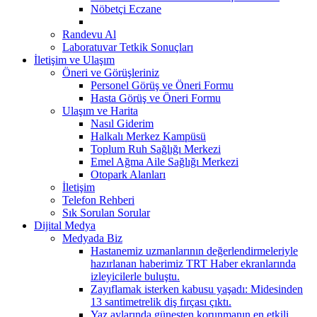
Nöbetçi Eczane
Randevu Al
Laboratuvar Tetkik Sonuçları
İletişim ve Ulaşım
Öneri ve Görüşleriniz
Personel Görüş ve Öneri Formu
Hasta Görüş ve Öneri Formu
Ulaşım ve Harita
Nasıl Giderim
Halkalı Merkez Kampüsü
Toplum Ruh Sağlığı Merkezi
Emel Ağma Aile Sağlığı Merkezi
Otopark Alanları
İletişim
Telefon Rehberi
Sık Sorulan Sorular
Dijital Medya
Medyada Biz
Hastanemiz uzmanlarının değerlendirmeleriyle
hazırlanan haberimiz TRT Haber ekranlarında
izleyicilerle buluştu.
Zayıflamak isterken kabusu yaşadı: Midesinden
13 santimetrelik diş fırçası çıktı.
Yaz aylarında güneşten korunmanın en etkili