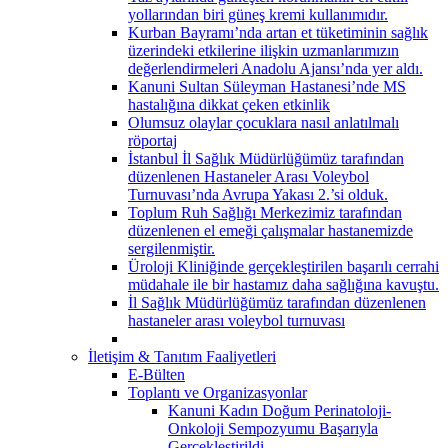
yollarından biri güneş kremi kullanımıdır.
Kurban Bayramı’nda artan et tüketiminin sağlık
üzerindeki etkilerine ilişkin uzmanlarımızın
değerlendirmeleri Anadolu Ajansı’nda yer aldı.
Kanuni Sultan Süleyman Hastanesi’nde MS
hastalığına dikkat çeken etkinlik
Olumsuz olaylar çocuklara nasıl anlatılmalı
röportaj
İstanbul İl Sağlık Müdürlüğümüz tarafından
düzenlenen Hastaneler Arası Voleybol
Turnuvası’nda Avrupa Yakası 2.’si olduk.
Toplum Ruh Sağlığı Merkezimiz tarafından
düzenlenen el emeği çalışmalar hastanemizde
sergilenmiştir.
Üroloji Kliniğinde gerçekleştirilen başarılı cerrahi
müdahale ile bir hastamız daha sağlığına kavuştu.
İl Sağlık Müdürlüğümüz tarafından düzenlenen
hastaneler arası voleybol turnuvası
İletişim & Tanıtım Faaliyetleri
E-Bülten
Toplantı ve Organizasyonlar
Kanuni Kadın Doğum Perinatoloji-
Onkoloji Sempozyumu Başarıyla
Gerçekleştirildi