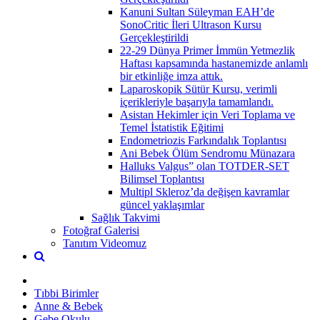
Kanuni Sultan Süleyman EAH’de
SonoCritic İleri Ultrason Kursu
Gerçekleştirildi
22-29 Dünya Primer İmmün Yetmezlik
Haftası kapsamında hastanemizde anlamlı
bir etkinliğe imza attık.
Laparoskopik Sütür Kursu, verimli
içerikleriyle başarıyla tamamlandı.
Asistan Hekimler için Veri Toplama ve
Temel İstatistik Eğitimi
Endometriozis Farkındalık Toplantısı
Ani Bebek Ölüm Sendromu Münazara
Halluks Valgus” olan TOTDER-SET
Bilimsel Toplantısı
Multipl Skleroz’da değişen kavramlar
güncel yaklaşımlar
Sağlık Takvimi
Fotoğraf Galerisi
Tanıtım Videomuz
Tıbbi Birimler
Anne & Bebek
Gebe Okulu