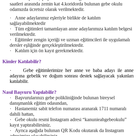
saatleri arasında zemin kat 4.koridorda bulunan gebe okulu
odamızda ücretsiz olarak verilmektedir.
·
Anne adaylarımız eşleriyle birlikte de katılım
sağlayabilmektedir
·
Tüm eğitimleri tamamlayan anne adaylarımıza katılım belgesi
verilmektedir.
·
Eğitimler zengin içeriği ve uzman eğitimcileri ile uygulamalı
dersler eşliğinde gerçekleştirilmektedir.
·
Katılım için ön kayıt gerekmektedir.
Kimler Katılabilir?
·
Gebe eğitimlerimize her anne ve baba adayı ile anne
adayına gebelik ve doğum sonrası destek sağlayacak yakınları
katılabilir.
Nasıl Başvuru Yapılabilir?
·
Başvurularınızı gebe polikliniğinde bulunan bireysel
danışmanlık eğitim odasından,
·
Hastanemiz sabit telefon numarası aranarak 1711 numaralı
dahili hattan,
·
Gebe okulu resmi Instagram adresi “kanunieahgebeokulu”
kayıt yaptırabilirsiniz.
·
Ayrıca aşağıda bulunan QR Kodu okutarak da Instagram
adresimize ulaşabilirsiniz.