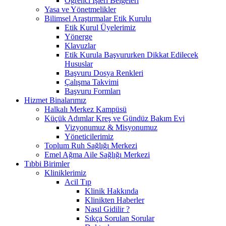
Öğrenci İşleri Belgeleri
Yasa ve Yönetmelikler
Bilimsel Araştırmalar Etik Kurulu
Etik Kurul Üyelerimiz
Yönerge
Klavuzlar
Etik Kurula Başvururken Dikkat Edilecek
Hususlar
Başvuru Dosya Renkleri
Çalışma Takvimi
Başvuru Formları
Hizmet Binalarımız
Halkalı Merkez Kampüsü
Küçük Adımlar Kreş ve Gündüz Bakım Evi
Vizyonumuz & Misyonumuz
Yöneticilerimiz
Toplum Ruh Sağlığı Merkezi
Emel Ağma Aile Sağlığı Merkezi
Tıbbi Birimler
Kliniklerimiz
Acil Tıp
Klinik Hakkında
Klinikten Haberler
Nasıl Gidilir ?
Sıkça Sorulan Sorular