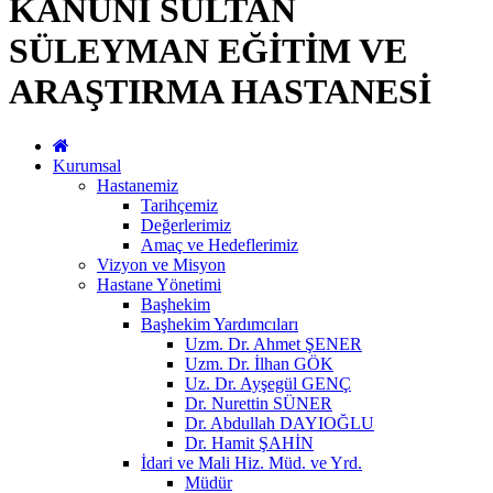
KANUNİ SULTAN
SÜLEYMAN EĞİTİM VE
ARAŞTIRMA HASTANESİ
Kurumsal
Hastanemiz
Tarihçemiz
Değerlerimiz
Amaç ve Hedeflerimiz
Vizyon ve Misyon
Hastane Yönetimi
Başhekim
Başhekim Yardımcıları
Uzm. Dr. Ahmet ŞENER
Uzm. Dr. İlhan GÖK
Uz. Dr. Ayşegül GENÇ
Dr. Nurettin SÜNER
Dr. Abdullah DAYIOĞLU
Dr. Hamit ŞAHİN
İdari ve Mali Hiz. Müd. ve Yrd.
Müdür