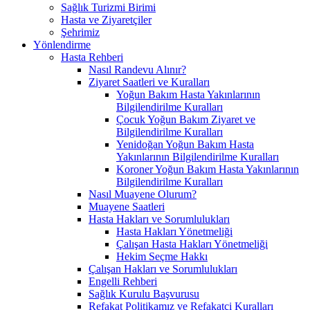
Sağlık Turizmi Birimi
Hasta ve Ziyaretçiler
Şehrimiz
Yönlendirme
Hasta Rehberi
Nasıl Randevu Alınır?
Ziyaret Saatleri ve Kuralları
Yoğun Bakım Hasta Yakınlarının
Bilgilendirilme Kuralları
Çocuk Yoğun Bakım Ziyaret ve
Bilgilendirilme Kuralları
Yenidoğan Yoğun Bakım Hasta
Yakınlarının Bilgilendirilme Kuralları
Koroner Yoğun Bakım Hasta Yakınlarının
Bilgilendirilme Kuralları
Nasıl Muayene Olurum?
Muayene Saatleri
Hasta Hakları ve Sorumlulukları
Hasta Hakları Yönetmeliği
Çalışan Hasta Hakları Yönetmeliği
Hekim Seçme Hakkı
Çalışan Hakları ve Sorumlulukları
Engelli Rehberi
Sağlık Kurulu Başvurusu
Refakat Politikamız ve Refakatçi Kuralları