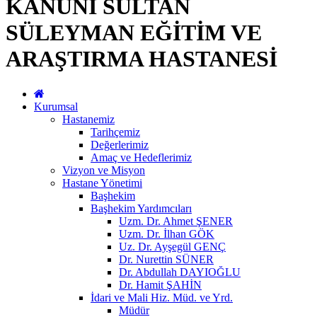
KANUNİ SULTAN
SÜLEYMAN EĞİTİM VE
ARAŞTIRMA HASTANESİ
Kurumsal
Hastanemiz
Tarihçemiz
Değerlerimiz
Amaç ve Hedeflerimiz
Vizyon ve Misyon
Hastane Yönetimi
Başhekim
Başhekim Yardımcıları
Uzm. Dr. Ahmet ŞENER
Uzm. Dr. İlhan GÖK
Uz. Dr. Ayşegül GENÇ
Dr. Nurettin SÜNER
Dr. Abdullah DAYIOĞLU
Dr. Hamit ŞAHİN
İdari ve Mali Hiz. Müd. ve Yrd.
Müdür