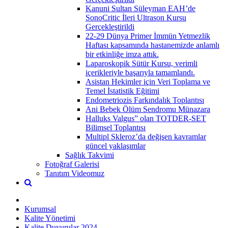
Kanuni Sultan Süleyman EAH’de
SonoCritic İleri Ultrason Kursu
Gerçekleştirildi
22-29 Dünya Primer İmmün Yetmezlik
Haftası kapsamında hastanemizde anlamlı
bir etkinliğe imza attık.
Laparoskopik Sütür Kursu, verimli
içerikleriyle başarıyla tamamlandı.
Asistan Hekimler için Veri Toplama ve
Temel İstatistik Eğitimi
Endometriozis Farkındalık Toplantısı
Ani Bebek Ölüm Sendromu Münazara
Halluks Valgus” olan TOTDER-SET
Bilimsel Toplantısı
Multipl Skleroz’da değişen kavramlar
güncel yaklaşımlar
Sağlık Takvimi
Fotoğraf Galerisi
Tanıtım Videomuz
Kurumsal
Kalite Yönetimi
Kalite Duyurular 2024