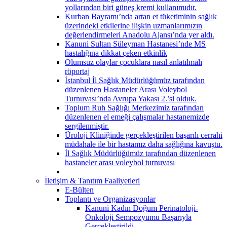
yollarından biri güneş kremi kullanımıdır.
Kurban Bayramı’nda artan et tüketiminin sağlık
üzerindeki etkilerine ilişkin uzmanlarımızın
değerlendirmeleri Anadolu Ajansı’nda yer aldı.
Kanuni Sultan Süleyman Hastanesi’nde MS
hastalığına dikkat çeken etkinlik
Olumsuz olaylar çocuklara nasıl anlatılmalı
röportaj
İstanbul İl Sağlık Müdürlüğümüz tarafından
düzenlenen Hastaneler Arası Voleybol
Turnuvası’nda Avrupa Yakası 2.’si olduk.
Toplum Ruh Sağlığı Merkezimiz tarafından
düzenlenen el emeği çalışmalar hastanemizde
sergilenmiştir.
Üroloji Kliniğinde gerçekleştirilen başarılı cerrahi
müdahale ile bir hastamız daha sağlığına kavuştu.
İl Sağlık Müdürlüğümüz tarafından düzenlenen
hastaneler arası voleybol turnuvası
İletişim & Tanıtım Faaliyetleri
E-Bülten
Toplantı ve Organizasyonlar
Kanuni Kadın Doğum Perinatoloji-
Onkoloji Sempozyumu Başarıyla
Gerçekleştirildi