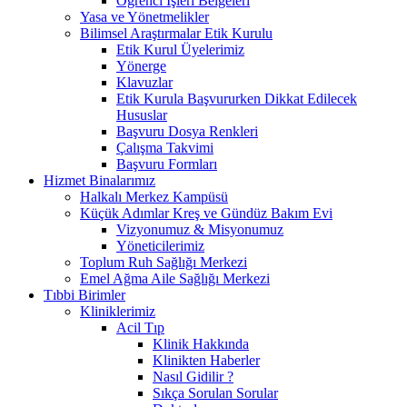
Öğrenci İşleri Belgeleri
Yasa ve Yönetmelikler
Bilimsel Araştırmalar Etik Kurulu
Etik Kurul Üyelerimiz
Yönerge
Klavuzlar
Etik Kurula Başvururken Dikkat Edilecek
Hususlar
Başvuru Dosya Renkleri
Çalışma Takvimi
Başvuru Formları
Hizmet Binalarımız
Halkalı Merkez Kampüsü
Küçük Adımlar Kreş ve Gündüz Bakım Evi
Vizyonumuz & Misyonumuz
Yöneticilerimiz
Toplum Ruh Sağlığı Merkezi
Emel Ağma Aile Sağlığı Merkezi
Tıbbi Birimler
Kliniklerimiz
Acil Tıp
Klinik Hakkında
Klinikten Haberler
Nasıl Gidilir ?
Sıkça Sorulan Sorular