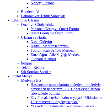
Nöbetçi Eczane
Randevu Al
Laboratuvar Tetkik Sonuçları
İletişim ve Ulaşım
Öneri ve Görüşleriniz
Personel Görüş ve Öneri Formu
Hasta Görüş ve Öneri Formu
Ulaşım ve Harita
Nasıl Giderim
Halkalı Merkez Kampüsü
Toplum Ruh Sağlığı Merkezi
Emel Ağma Aile Sağlığı Merkezi
Otopark Alanları
İletişim
Telefon Rehberi
Sık Sorulan Sorular
Dijital Medya
Medyada Biz
Hastanemiz uzmanlarının değerlendirmeleriyle
hazırlanan haberimiz TRT Haber ekranlarında
izleyicilerle buluştu.
Zayıflamak isterken kabusu yaşadı: Midesinden
13 santimetrelik diş fırçası çıktı.
Yaz aylarında güneşten korunmanın en etkili