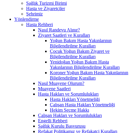
Sağlık Turizmi Birimi
Hasta ve Ziyaretçiler
Şehrimiz
Yönlendirme
Hasta Rehberi
Nasıl Randevu Alınır?
Ziyaret Saatleri ve Kuralları
Yoğun Bakım Hasta Yakınlarının
Bilgilendirilme Kuralları
Çocuk Yoğun Bakım Ziyaret ve
Bilgilendirilme Kuralları
Yenidoğan Yoğun Bakım Hasta
Yakınlarının Bilgilendirilme Kuralları
Koroner Yoğun Bakım Hasta Yakınlarının
Bilgilendirilme Kuralları
Nasıl Muayene Olurum?
Muayene Saatleri
Hasta Hakları ve Sorumlulukları
Hasta Hakları Yönetmeliği
Çalışan Hasta Hakları Yönetmeliği
Hekim Seçme Hakkı
Çalışan Hakları ve Sorumlulukları
Engelli Rehberi
Sağlık Kurulu Başvurusu
Refakat Politikamız ve Refakatçi Kuralları