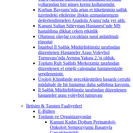
yollarından biri güneş kremi kullanımıdır.
Kurban Bayramı’nda artan et tüketiminin sağlık
üzerindeki etkilerine ilişkin uzmanlarımızın
değerlendirmeleri Anadolu Ajansı’nda yer aldı.
Kanuni Sultan Süleyman Hastanesi’nde MS
hastalığına dikkat çeken etkinlik
Olumsuz olaylar çocuklara nasıl anlatılmalı
röportaj
İstanbul İl Sağlık Müdürlüğümüz tarafından
düzenlenen Hastaneler Arası Voleybol
Turnuvası’nda Avrupa Yakası 2.’si olduk.
Toplum Ruh Sağlığı Merkezimiz tarafından
düzenlenen el emeği çalışmalar hastanemizde
sergilenmiştir.
Üroloji Kliniğinde gerçekleştirilen başarılı cerrahi
müdahale ile bir hastamız daha sağlığına kavuştu.
İl Sağlık Müdürlüğümüz tarafından düzenlenen
hastaneler arası voleybol turnuvası
İletişim & Tanıtım Faaliyetleri
E-Bülten
Toplantı ve Organizasyonlar
Kanuni Kadın Doğum Perinatoloji-
Onkoloji Sempozyumu Başarıyla
Gerçekleştirildi