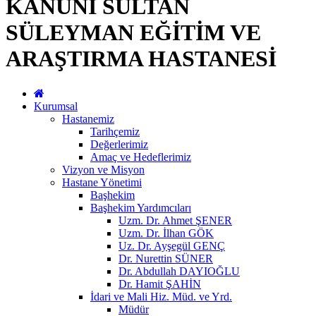
KANUNİ SULTAN
SÜLEYMAN EĞİTİM VE
ARAŞTIRMA HASTANESİ
Kurumsal
Hastanemiz
Tarihçemiz
Değerlerimiz
Amaç ve Hedeflerimiz
Vizyon ve Misyon
Hastane Yönetimi
Başhekim
Başhekim Yardımcıları
Uzm. Dr. Ahmet ŞENER
Uzm. Dr. İlhan GÖK
Uz. Dr. Ayşegül GENÇ
Dr. Nurettin SÜNER
Dr. Abdullah DAYIOĞLU
Dr. Hamit ŞAHİN
İdari ve Mali Hiz. Müd. ve Yrd.
Müdür