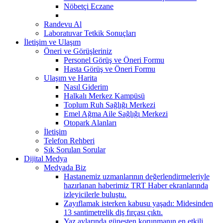
Nöbetçi Eczane
Randevu Al
Laboratuvar Tetkik Sonuçları
İletişim ve Ulaşım
Öneri ve Görüşleriniz
Personel Görüş ve Öneri Formu
Hasta Görüş ve Öneri Formu
Ulaşım ve Harita
Nasıl Giderim
Halkalı Merkez Kampüsü
Toplum Ruh Sağlığı Merkezi
Emel Ağma Aile Sağlığı Merkezi
Otopark Alanları
İletişim
Telefon Rehberi
Sık Sorulan Sorular
Dijital Medya
Medyada Biz
Hastanemiz uzmanlarının değerlendirmeleriyle
hazırlanan haberimiz TRT Haber ekranlarında
izleyicilerle buluştu.
Zayıflamak isterken kabusu yaşadı: Midesinden
13 santimetrelik diş fırçası çıktı.
Yaz aylarında güneşten korunmanın en etkili