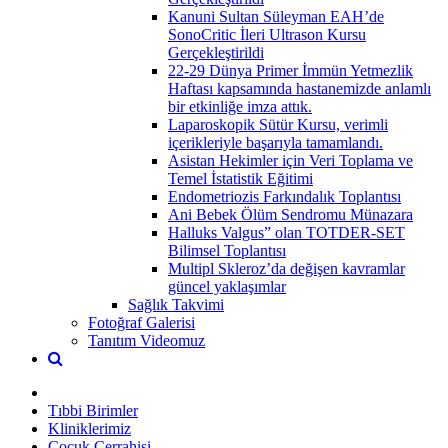
Kanuni Sultan Süleyman EAH’de
SonoCritic İleri Ultrason Kursu
Gerçekleştirildi
22-29 Dünya Primer İmmün Yetmezlik
Haftası kapsamında hastanemizde anlamlı
bir etkinliğe imza attık.
Laparoskopik Sütür Kursu, verimli
içerikleriyle başarıyla tamamlandı.
Asistan Hekimler için Veri Toplama ve
Temel İstatistik Eğitimi
Endometriozis Farkındalık Toplantısı
Ani Bebek Ölüm Sendromu Münazara
Halluks Valgus” olan TOTDER-SET
Bilimsel Toplantısı
Multipl Skleroz’da değişen kavramlar
güncel yaklaşımlar
Sağlık Takvimi
Fotoğraf Galerisi
Tanıtım Videomuz
Tıbbi Birimler
Kliniklerimiz
Çocuk Cerrahisi