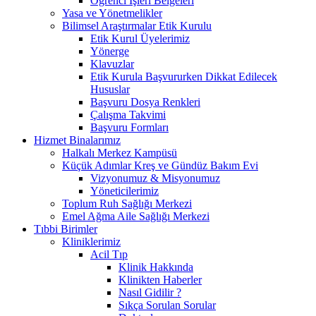
Öğrenci İşleri Belgeleri
Yasa ve Yönetmelikler
Bilimsel Araştırmalar Etik Kurulu
Etik Kurul Üyelerimiz
Yönerge
Klavuzlar
Etik Kurula Başvururken Dikkat Edilecek
Hususlar
Başvuru Dosya Renkleri
Çalışma Takvimi
Başvuru Formları
Hizmet Binalarımız
Halkalı Merkez Kampüsü
Küçük Adımlar Kreş ve Gündüz Bakım Evi
Vizyonumuz & Misyonumuz
Yöneticilerimiz
Toplum Ruh Sağlığı Merkezi
Emel Ağma Aile Sağlığı Merkezi
Tıbbi Birimler
Kliniklerimiz
Acil Tıp
Klinik Hakkında
Klinikten Haberler
Nasıl Gidilir ?
Sıkça Sorulan Sorular