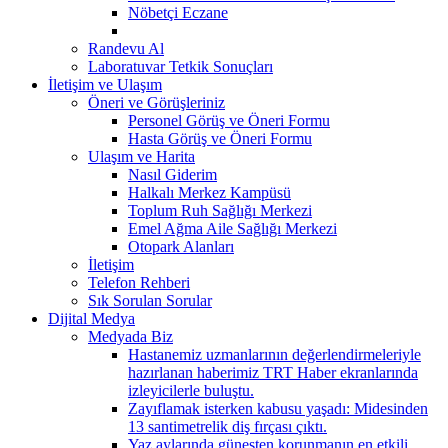
Nöbetçi Eczane
Randevu Al
Laboratuvar Tetkik Sonuçları
İletişim ve Ulaşım
Öneri ve Görüşleriniz
Personel Görüş ve Öneri Formu
Hasta Görüş ve Öneri Formu
Ulaşım ve Harita
Nasıl Giderim
Halkalı Merkez Kampüsü
Toplum Ruh Sağlığı Merkezi
Emel Ağma Aile Sağlığı Merkezi
Otopark Alanları
İletişim
Telefon Rehberi
Sık Sorulan Sorular
Dijital Medya
Medyada Biz
Hastanemiz uzmanlarının değerlendirmeleriyle
hazırlanan haberimiz TRT Haber ekranlarında
izleyicilerle buluştu.
Zayıflamak isterken kabusu yaşadı: Midesinden
13 santimetrelik diş fırçası çıktı.
Yaz aylarında güneşten korunmanın en etkili