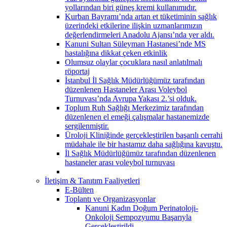
yollarından biri güneş kremi kullanımıdır.
Kurban Bayramı’nda artan et tüketiminin sağlık
üzerindeki etkilerine ilişkin uzmanlarımızın
değerlendirmeleri Anadolu Ajansı’nda yer aldı.
Kanuni Sultan Süleyman Hastanesi’nde MS
hastalığına dikkat çeken etkinlik
Olumsuz olaylar çocuklara nasıl anlatılmalı
röportaj
İstanbul İl Sağlık Müdürlüğümüz tarafından
düzenlenen Hastaneler Arası Voleybol
Turnuvası’nda Avrupa Yakası 2.’si olduk.
Toplum Ruh Sağlığı Merkezimiz tarafından
düzenlenen el emeği çalışmalar hastanemizde
sergilenmiştir.
Üroloji Kliniğinde gerçekleştirilen başarılı cerrahi
müdahale ile bir hastamız daha sağlığına kavuştu.
İl Sağlık Müdürlüğümüz tarafından düzenlenen
hastaneler arası voleybol turnuvası
İletişim & Tanıtım Faaliyetleri
E-Bülten
Toplantı ve Organizasyonlar
Kanuni Kadın Doğum Perinatoloji-
Onkoloji Sempozyumu Başarıyla
Gerçekleştirildi