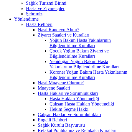
Sağlık Turizmi Birimi
Hasta ve Ziyaretçiler
Şehrimiz
Yönlendirme
Hasta Rehberi
Nasıl Randevu Alınır?
Ziyaret Saatleri ve Kuralları
Yoğun Bakım Hasta Yakınlarının
Bilgilendirilme Kuralları
Çocuk Yoğun Bakım Ziyaret ve
Bilgilendirilme Kuralları
Yenidoğan Yoğun Bakım Hasta
Yakınlarının Bilgilendirilme Kuralları
Koroner Yoğun Bakım Hasta Yakınlarının
Bilgilendirilme Kuralları
Nasıl Muayene Olurum?
Muayene Saatleri
Hasta Hakları ve Sorumlulukları
Hasta Hakları Yönetmeliği
Çalışan Hasta Hakları Yönetmeliği
Hekim Seçme Hakkı
Çalışan Hakları ve Sorumlulukları
Engelli Rehberi
Sağlık Kurulu Başvurusu
Refakat Politikamız ve Refakatçi Kuralları