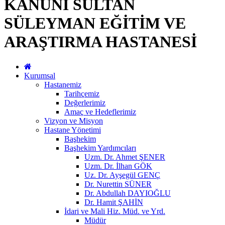
KANUNİ SULTAN
SÜLEYMAN EĞİTİM VE
ARAŞTIRMA HASTANESİ
Kurumsal
Hastanemiz
Tarihçemiz
Değerlerimiz
Amaç ve Hedeflerimiz
Vizyon ve Misyon
Hastane Yönetimi
Başhekim
Başhekim Yardımcıları
Uzm. Dr. Ahmet ŞENER
Uzm. Dr. İlhan GÖK
Uz. Dr. Ayşegül GENÇ
Dr. Nurettin SÜNER
Dr. Abdullah DAYIOĞLU
Dr. Hamit ŞAHİN
İdari ve Mali Hiz. Müd. ve Yrd.
Müdür