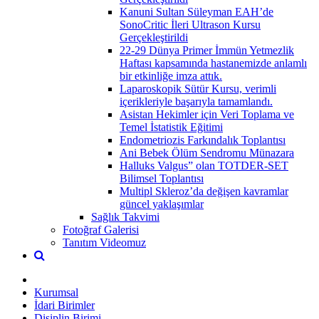
Kanuni Sultan Süleyman EAH’de
SonoCritic İleri Ultrason Kursu
Gerçekleştirildi
22-29 Dünya Primer İmmün Yetmezlik
Haftası kapsamında hastanemizde anlamlı
bir etkinliğe imza attık.
Laparoskopik Sütür Kursu, verimli
içerikleriyle başarıyla tamamlandı.
Asistan Hekimler için Veri Toplama ve
Temel İstatistik Eğitimi
Endometriozis Farkındalık Toplantısı
Ani Bebek Ölüm Sendromu Münazara
Halluks Valgus” olan TOTDER-SET
Bilimsel Toplantısı
Multipl Skleroz’da değişen kavramlar
güncel yaklaşımlar
Sağlık Takvimi
Fotoğraf Galerisi
Tanıtım Videomuz
Kurumsal
İdari Birimler
Disiplin Birimi