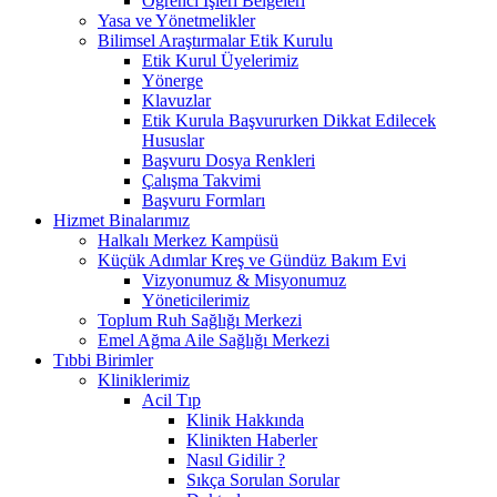
Öğrenci İşleri Belgeleri
Yasa ve Yönetmelikler
Bilimsel Araştırmalar Etik Kurulu
Etik Kurul Üyelerimiz
Yönerge
Klavuzlar
Etik Kurula Başvururken Dikkat Edilecek
Hususlar
Başvuru Dosya Renkleri
Çalışma Takvimi
Başvuru Formları
Hizmet Binalarımız
Halkalı Merkez Kampüsü
Küçük Adımlar Kreş ve Gündüz Bakım Evi
Vizyonumuz & Misyonumuz
Yöneticilerimiz
Toplum Ruh Sağlığı Merkezi
Emel Ağma Aile Sağlığı Merkezi
Tıbbi Birimler
Kliniklerimiz
Acil Tıp
Klinik Hakkında
Klinikten Haberler
Nasıl Gidilir ?
Sıkça Sorulan Sorular