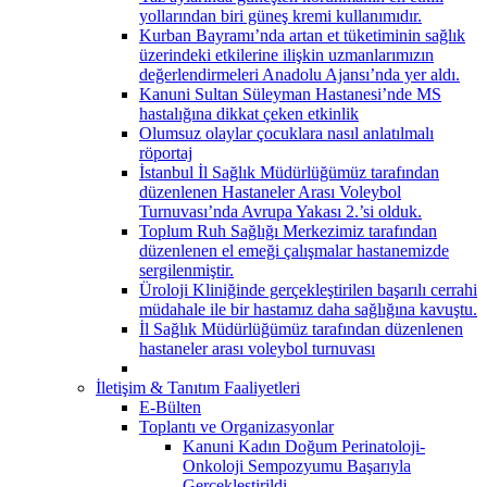
yollarından biri güneş kremi kullanımıdır.
Kurban Bayramı’nda artan et tüketiminin sağlık
üzerindeki etkilerine ilişkin uzmanlarımızın
değerlendirmeleri Anadolu Ajansı’nda yer aldı.
Kanuni Sultan Süleyman Hastanesi’nde MS
hastalığına dikkat çeken etkinlik
Olumsuz olaylar çocuklara nasıl anlatılmalı
röportaj
İstanbul İl Sağlık Müdürlüğümüz tarafından
düzenlenen Hastaneler Arası Voleybol
Turnuvası’nda Avrupa Yakası 2.’si olduk.
Toplum Ruh Sağlığı Merkezimiz tarafından
düzenlenen el emeği çalışmalar hastanemizde
sergilenmiştir.
Üroloji Kliniğinde gerçekleştirilen başarılı cerrahi
müdahale ile bir hastamız daha sağlığına kavuştu.
İl Sağlık Müdürlüğümüz tarafından düzenlenen
hastaneler arası voleybol turnuvası
İletişim & Tanıtım Faaliyetleri
E-Bülten
Toplantı ve Organizasyonlar
Kanuni Kadın Doğum Perinatoloji-
Onkoloji Sempozyumu Başarıyla
Gerçekleştirildi