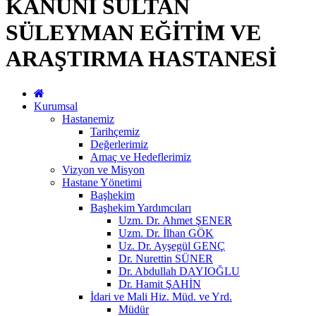
KANUNİ SULTAN
SÜLEYMAN EĞİTİM VE
ARAŞTIRMA HASTANESİ
Kurumsal
Hastanemiz
Tarihçemiz
Değerlerimiz
Amaç ve Hedeflerimiz
Vizyon ve Misyon
Hastane Yönetimi
Başhekim
Başhekim Yardımcıları
Uzm. Dr. Ahmet ŞENER
Uzm. Dr. İlhan GÖK
Uz. Dr. Ayşegül GENÇ
Dr. Nurettin SÜNER
Dr. Abdullah DAYIOĞLU
Dr. Hamit ŞAHİN
İdari ve Mali Hiz. Müd. ve Yrd.
Müdür