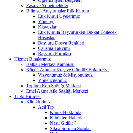
Öğrenci İşleri Belgeleri
Yasa ve Yönetmelikler
Bilimsel Araştırmalar Etik Kurulu
Etik Kurul Üyelerimiz
Yönerge
Klavuzlar
Etik Kurula Başvururken Dikkat Edilecek
Hususlar
Başvuru Dosya Renkleri
Çalışma Takvimi
Başvuru Formları
Hizmet Binalarımız
Halkalı Merkez Kampüsü
Küçük Adımlar Kreş ve Gündüz Bakım Evi
Vizyonumuz & Misyonumuz
Yöneticilerimiz
Toplum Ruh Sağlığı Merkezi
Emel Ağma Aile Sağlığı Merkezi
Tıbbi Birimler
Kliniklerimiz
Acil Tıp
Klinik Hakkında
Klinikten Haberler
Nasıl Gidilir ?
Sıkça Sorulan Sorular