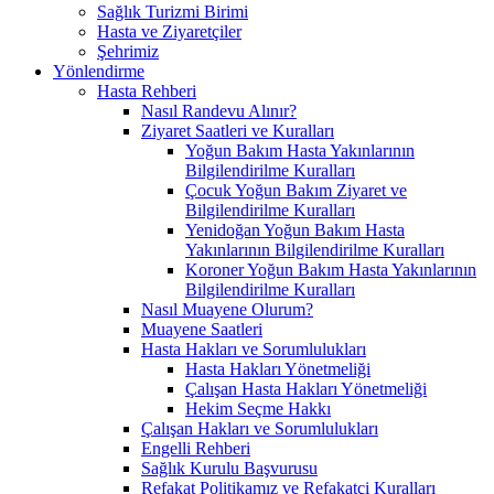
Sağlık Turizmi Birimi
Hasta ve Ziyaretçiler
Şehrimiz
Yönlendirme
Hasta Rehberi
Nasıl Randevu Alınır?
Ziyaret Saatleri ve Kuralları
Yoğun Bakım Hasta Yakınlarının
Bilgilendirilme Kuralları
Çocuk Yoğun Bakım Ziyaret ve
Bilgilendirilme Kuralları
Yenidoğan Yoğun Bakım Hasta
Yakınlarının Bilgilendirilme Kuralları
Koroner Yoğun Bakım Hasta Yakınlarının
Bilgilendirilme Kuralları
Nasıl Muayene Olurum?
Muayene Saatleri
Hasta Hakları ve Sorumlulukları
Hasta Hakları Yönetmeliği
Çalışan Hasta Hakları Yönetmeliği
Hekim Seçme Hakkı
Çalışan Hakları ve Sorumlulukları
Engelli Rehberi
Sağlık Kurulu Başvurusu
Refakat Politikamız ve Refakatçi Kuralları