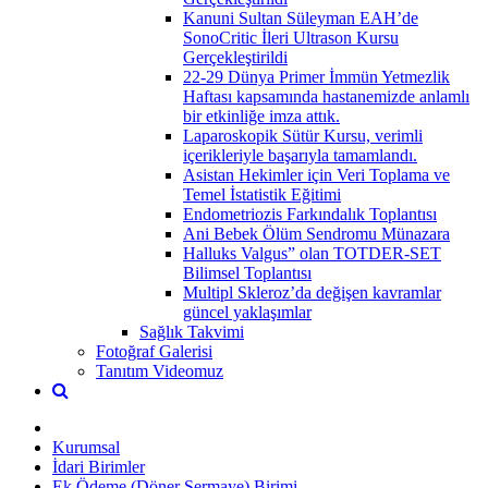
Kanuni Sultan Süleyman EAH’de
SonoCritic İleri Ultrason Kursu
Gerçekleştirildi
22-29 Dünya Primer İmmün Yetmezlik
Haftası kapsamında hastanemizde anlamlı
bir etkinliğe imza attık.
Laparoskopik Sütür Kursu, verimli
içerikleriyle başarıyla tamamlandı.
Asistan Hekimler için Veri Toplama ve
Temel İstatistik Eğitimi
Endometriozis Farkındalık Toplantısı
Ani Bebek Ölüm Sendromu Münazara
Halluks Valgus” olan TOTDER-SET
Bilimsel Toplantısı
Multipl Skleroz’da değişen kavramlar
güncel yaklaşımlar
Sağlık Takvimi
Fotoğraf Galerisi
Tanıtım Videomuz
Kurumsal
İdari Birimler
Ek Ödeme (Döner Sermaye) Birimi