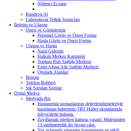
Nöbetçi Eczane
Randevu Al
Laboratuvar Tetkik Sonuçları
İletişim ve Ulaşım
Öneri ve Görüşleriniz
Personel Görüş ve Öneri Formu
Hasta Görüş ve Öneri Formu
Ulaşım ve Harita
Nasıl Giderim
Halkalı Merkez Kampüsü
Toplum Ruh Sağlığı Merkezi
Emel Ağma Aile Sağlığı Merkezi
Otopark Alanları
İletişim
Telefon Rehberi
Sık Sorulan Sorular
Dijital Medya
Medyada Biz
Hastanemiz uzmanlarının değerlendirmeleriyle
hazırlanan haberimiz TRT Haber ekranlarında
izleyicilerle buluştu.
Zayıflamak isterken kabusu yaşadı: Midesinden
13 santimetrelik diş fırçası çıktı.
Yaz aylarında güneşten korunmanın en etkili