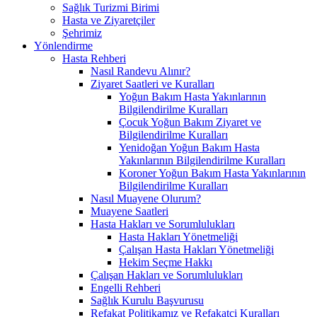
Sağlık Turizmi Birimi
Hasta ve Ziyaretçiler
Şehrimiz
Yönlendirme
Hasta Rehberi
Nasıl Randevu Alınır?
Ziyaret Saatleri ve Kuralları
Yoğun Bakım Hasta Yakınlarının
Bilgilendirilme Kuralları
Çocuk Yoğun Bakım Ziyaret ve
Bilgilendirilme Kuralları
Yenidoğan Yoğun Bakım Hasta
Yakınlarının Bilgilendirilme Kuralları
Koroner Yoğun Bakım Hasta Yakınlarının
Bilgilendirilme Kuralları
Nasıl Muayene Olurum?
Muayene Saatleri
Hasta Hakları ve Sorumlulukları
Hasta Hakları Yönetmeliği
Çalışan Hasta Hakları Yönetmeliği
Hekim Seçme Hakkı
Çalışan Hakları ve Sorumlulukları
Engelli Rehberi
Sağlık Kurulu Başvurusu
Refakat Politikamız ve Refakatçi Kuralları