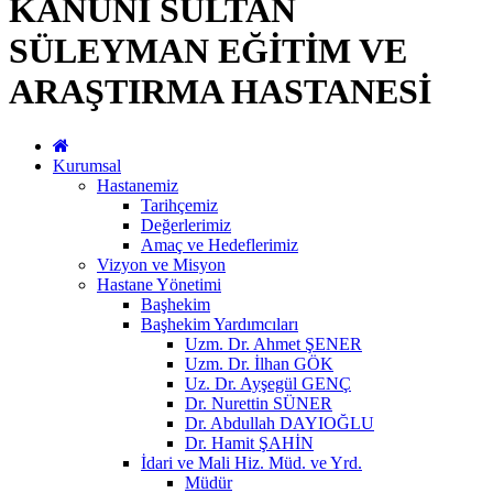
KANUNİ SULTAN
SÜLEYMAN EĞİTİM VE
ARAŞTIRMA HASTANESİ
Kurumsal
Hastanemiz
Tarihçemiz
Değerlerimiz
Amaç ve Hedeflerimiz
Vizyon ve Misyon
Hastane Yönetimi
Başhekim
Başhekim Yardımcıları
Uzm. Dr. Ahmet ŞENER
Uzm. Dr. İlhan GÖK
Uz. Dr. Ayşegül GENÇ
Dr. Nurettin SÜNER
Dr. Abdullah DAYIOĞLU
Dr. Hamit ŞAHİN
İdari ve Mali Hiz. Müd. ve Yrd.
Müdür