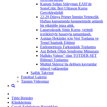
Kanuni Sultan Süleyman EAH’de
SonoCritic İleri Ultrason Kursu
Gerçekleştirildi
22-29 Dünya Primer İmmün Yetmezlik
Haftası kapsamında hastanemizde anlamlı
bir etkinliğe imza attık.
Laparoskopik Sütür Kursu, verimli
içerikleriyle başarıyla tamamlandı.
Asistan Hekimler için Veri Toplama ve
Temel İstatistik Eğitimi
Endometriozis Farkındalık Toplantısı
Ani Bebek Ölüm Sendromu Münazara
Halluks Valgus” olan TOTDER-SET
Bilimsel Toplantısı
Multipl Skleroz’da değişen kavramlar
güncel yaklaşımlar
Sağlık Takvimi
Fotoğraf Galerisi
Tanıtım Videomuz
Tıbbi Birimler
Kliniklerimiz
Çocuk Enfeksiyon Hastalıkları