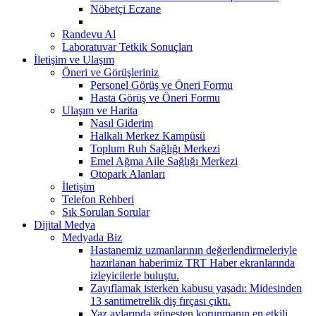
Nöbetçi Eczane
Randevu Al
Laboratuvar Tetkik Sonuçları
İletişim ve Ulaşım
Öneri ve Görüşleriniz
Personel Görüş ve Öneri Formu
Hasta Görüş ve Öneri Formu
Ulaşım ve Harita
Nasıl Giderim
Halkalı Merkez Kampüsü
Toplum Ruh Sağlığı Merkezi
Emel Ağma Aile Sağlığı Merkezi
Otopark Alanları
İletişim
Telefon Rehberi
Sık Sorulan Sorular
Dijital Medya
Medyada Biz
Hastanemiz uzmanlarının değerlendirmeleriyle
hazırlanan haberimiz TRT Haber ekranlarında
izleyicilerle buluştu.
Zayıflamak isterken kabusu yaşadı: Midesinden
13 santimetrelik diş fırçası çıktı.
Yaz aylarında güneşten korunmanın en etkili