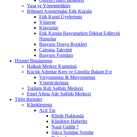
Öğrenci İşleri Belgeleri
Yasa ve Yönetmelikler
Bilimsel Araştırmalar Etik Kurulu
Etik Kurul Üyelerimiz
Yönerge
Klavuzlar
Etik Kurula Başvururken Dikkat Edilecek
Hususlar
Başvuru Dosya Renkleri
Çalışma Takvimi
Başvuru Formları
Hizmet Binalarımız
Halkalı Merkez Kampüsü
Küçük Adımlar Kreş ve Gündüz Bakım Evi
Vizyonumuz & Misyonumuz
Yöneticilerimiz
Toplum Ruh Sağlığı Merkezi
Emel Ağma Aile Sağlığı Merkezi
Tıbbi Birimler
Kliniklerimiz
Acil Tıp
Klinik Hakkında
Klinikten Haberler
Nasıl Gidilir ?
Sıkça Sorulan Sorular