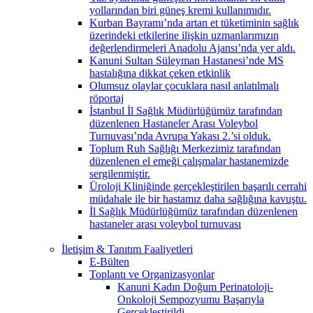
yollarından biri güneş kremi kullanımıdır.
Kurban Bayramı’nda artan et tüketiminin sağlık
üzerindeki etkilerine ilişkin uzmanlarımızın
değerlendirmeleri Anadolu Ajansı’nda yer aldı.
Kanuni Sultan Süleyman Hastanesi’nde MS
hastalığına dikkat çeken etkinlik
Olumsuz olaylar çocuklara nasıl anlatılmalı
röportaj
İstanbul İl Sağlık Müdürlüğümüz tarafından
düzenlenen Hastaneler Arası Voleybol
Turnuvası’nda Avrupa Yakası 2.’si olduk.
Toplum Ruh Sağlığı Merkezimiz tarafından
düzenlenen el emeği çalışmalar hastanemizde
sergilenmiştir.
Üroloji Kliniğinde gerçekleştirilen başarılı cerrahi
müdahale ile bir hastamız daha sağlığına kavuştu.
İl Sağlık Müdürlüğümüz tarafından düzenlenen
hastaneler arası voleybol turnuvası
İletişim & Tanıtım Faaliyetleri
E-Bülten
Toplantı ve Organizasyonlar
Kanuni Kadın Doğum Perinatoloji-
Onkoloji Sempozyumu Başarıyla
Gerçekleştirildi