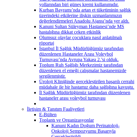
yollarından biri güneş kremi kullanımıdır.
Kurban Bayramı’nda artan et tüketiminin sağlık
üzerindeki etkilerine ilişkin uzmanlarımızın
değerlendirmeleri Anadolu Ajansı’nda yer aldı.
Kanuni Sultan Süleyman Hastanesi’nde MS
hastalığına dikkat çeken etkinlik
Olumsuz olaylar çocuklara nasıl anlatılmalı
röportaj
İstanbul İl Sağlık Müdürlüğümüz tarafından
düzenlenen Hastaneler Arası Voleybol
Turnuvası’nda Avrupa Yakası 2.’si olduk.
Toplum Ruh Sağlığı Merkezimiz tarafından
düzenlenen el emeği çalışmalar hastanemizde
sergilenmiştir.
Üroloji Kliniğinde gerçekleştirilen başarılı cerrahi
müdahale ile bir hastamız daha sağlığına kavuştu.
İl Sağlık Müdürlüğümüz tarafından düzenlenen
hastaneler arası voleybol turnuvası
İletişim & Tanıtım Faaliyetleri
E-Bülten
Toplantı ve Organizasyonlar
Kanuni Kadın Doğum Perinatoloji-
Onkoloji Sempozyumu Başarıyla
Gerçekleştirildi