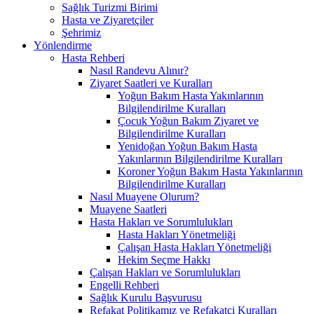
Sağlık Turizmi Birimi
Hasta ve Ziyaretçiler
Şehrimiz
Yönlendirme
Hasta Rehberi
Nasıl Randevu Alınır?
Ziyaret Saatleri ve Kuralları
Yoğun Bakım Hasta Yakınlarının
Bilgilendirilme Kuralları
Çocuk Yoğun Bakım Ziyaret ve
Bilgilendirilme Kuralları
Yenidoğan Yoğun Bakım Hasta
Yakınlarının Bilgilendirilme Kuralları
Koroner Yoğun Bakım Hasta Yakınlarının
Bilgilendirilme Kuralları
Nasıl Muayene Olurum?
Muayene Saatleri
Hasta Hakları ve Sorumlulukları
Hasta Hakları Yönetmeliği
Çalışan Hasta Hakları Yönetmeliği
Hekim Seçme Hakkı
Çalışan Hakları ve Sorumlulukları
Engelli Rehberi
Sağlık Kurulu Başvurusu
Refakat Politikamız ve Refakatçi Kuralları