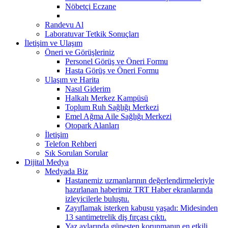
Nöbetçi Eczane
Randevu Al
Laboratuvar Tetkik Sonuçları
İletişim ve Ulaşım
Öneri ve Görüşleriniz
Personel Görüş ve Öneri Formu
Hasta Görüş ve Öneri Formu
Ulaşım ve Harita
Nasıl Giderim
Halkalı Merkez Kampüsü
Toplum Ruh Sağlığı Merkezi
Emel Ağma Aile Sağlığı Merkezi
Otopark Alanları
İletişim
Telefon Rehberi
Sık Sorulan Sorular
Dijital Medya
Medyada Biz
Hastanemiz uzmanlarının değerlendirmeleriyle
hazırlanan haberimiz TRT Haber ekranlarında
izleyicilerle buluştu.
Zayıflamak isterken kabusu yaşadı: Midesinden
13 santimetrelik diş fırçası çıktı.
Yaz aylarında güneşten korunmanın en etkili