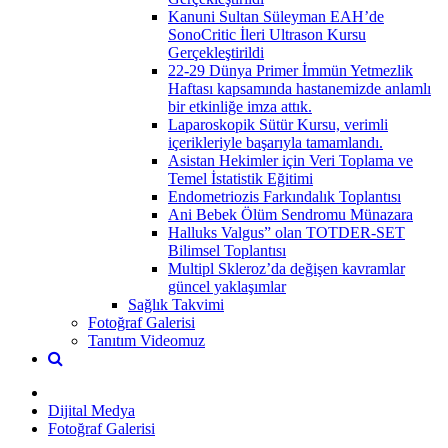
Kanuni Sultan Süleyman EAH’de
SonoCritic İleri Ultrason Kursu
Gerçekleştirildi
22-29 Dünya Primer İmmün Yetmezlik
Haftası kapsamında hastanemizde anlamlı
bir etkinliğe imza attık.
Laparoskopik Sütür Kursu, verimli
içerikleriyle başarıyla tamamlandı.
Asistan Hekimler için Veri Toplama ve
Temel İstatistik Eğitimi
Endometriozis Farkındalık Toplantısı
Ani Bebek Ölüm Sendromu Münazara
Halluks Valgus” olan TOTDER-SET
Bilimsel Toplantısı
Multipl Skleroz’da değişen kavramlar
güncel yaklaşımlar
Sağlık Takvimi
Fotoğraf Galerisi
Tanıtım Videomuz
Dijital Medya
Fotoğraf Galerisi