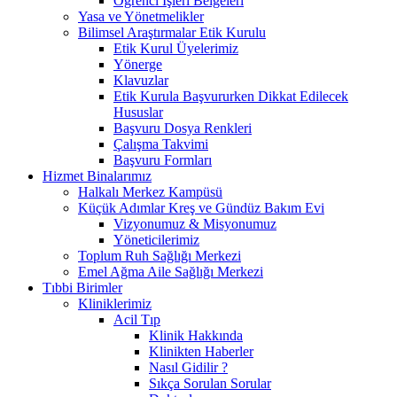
Öğrenci İşleri Belgeleri
Yasa ve Yönetmelikler
Bilimsel Araştırmalar Etik Kurulu
Etik Kurul Üyelerimiz
Yönerge
Klavuzlar
Etik Kurula Başvururken Dikkat Edilecek
Hususlar
Başvuru Dosya Renkleri
Çalışma Takvimi
Başvuru Formları
Hizmet Binalarımız
Halkalı Merkez Kampüsü
Küçük Adımlar Kreş ve Gündüz Bakım Evi
Vizyonumuz & Misyonumuz
Yöneticilerimiz
Toplum Ruh Sağlığı Merkezi
Emel Ağma Aile Sağlığı Merkezi
Tıbbi Birimler
Kliniklerimiz
Acil Tıp
Klinik Hakkında
Klinikten Haberler
Nasıl Gidilir ?
Sıkça Sorulan Sorular