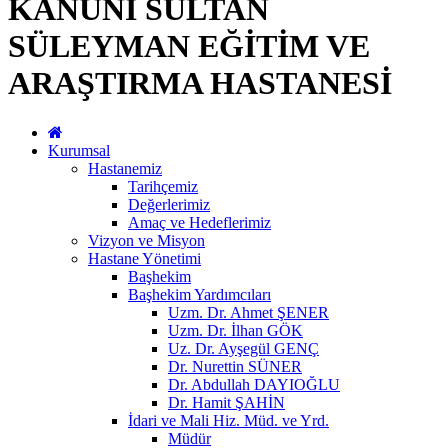
KANUNİ SULTAN
SÜLEYMAN EĞİTİM VE
ARAŞTIRMA HASTANESİ
Kurumsal
Hastanemiz
Tarihçemiz
Değerlerimiz
Amaç ve Hedeflerimiz
Vizyon ve Misyon
Hastane Yönetimi
Başhekim
Başhekim Yardımcıları
Uzm. Dr. Ahmet ŞENER
Uzm. Dr. İlhan GÖK
Uz. Dr. Ayşegül GENÇ
Dr. Nurettin SÜNER
Dr. Abdullah DAYIOĞLU
Dr. Hamit ŞAHİN
İdari ve Mali Hiz. Müd. ve Yrd.
Müdür