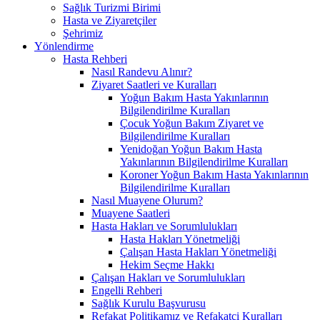
Sağlık Turizmi Birimi
Hasta ve Ziyaretçiler
Şehrimiz
Yönlendirme
Hasta Rehberi
Nasıl Randevu Alınır?
Ziyaret Saatleri ve Kuralları
Yoğun Bakım Hasta Yakınlarının
Bilgilendirilme Kuralları
Çocuk Yoğun Bakım Ziyaret ve
Bilgilendirilme Kuralları
Yenidoğan Yoğun Bakım Hasta
Yakınlarının Bilgilendirilme Kuralları
Koroner Yoğun Bakım Hasta Yakınlarının
Bilgilendirilme Kuralları
Nasıl Muayene Olurum?
Muayene Saatleri
Hasta Hakları ve Sorumlulukları
Hasta Hakları Yönetmeliği
Çalışan Hasta Hakları Yönetmeliği
Hekim Seçme Hakkı
Çalışan Hakları ve Sorumlulukları
Engelli Rehberi
Sağlık Kurulu Başvurusu
Refakat Politikamız ve Refakatçi Kuralları