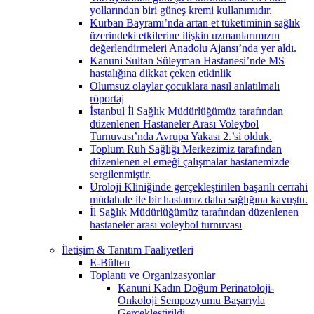
yollarından biri güneş kremi kullanımıdır.
Kurban Bayramı’nda artan et tüketiminin sağlık
üzerindeki etkilerine ilişkin uzmanlarımızın
değerlendirmeleri Anadolu Ajansı’nda yer aldı.
Kanuni Sultan Süleyman Hastanesi’nde MS
hastalığına dikkat çeken etkinlik
Olumsuz olaylar çocuklara nasıl anlatılmalı
röportaj
İstanbul İl Sağlık Müdürlüğümüz tarafından
düzenlenen Hastaneler Arası Voleybol
Turnuvası’nda Avrupa Yakası 2.’si olduk.
Toplum Ruh Sağlığı Merkezimiz tarafından
düzenlenen el emeği çalışmalar hastanemizde
sergilenmiştir.
Üroloji Kliniğinde gerçekleştirilen başarılı cerrahi
müdahale ile bir hastamız daha sağlığına kavuştu.
İl Sağlık Müdürlüğümüz tarafından düzenlenen
hastaneler arası voleybol turnuvası
İletişim & Tanıtım Faaliyetleri
E-Bülten
Toplantı ve Organizasyonlar
Kanuni Kadın Doğum Perinatoloji-
Onkoloji Sempozyumu Başarıyla
Gerçekleştirildi