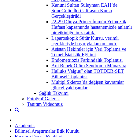
Kanuni Sultan Süleyman EAH’de
SonoCritic İleri Ultrason Kursu
Gerçekleştirildi
22-29 Dünya Primer İmmün Yetmezlik
Haftası kapsamında hastanemizde anlamlı
bir etkinliğe imza attık.
Laparoskopik Sütür Kursu, verimli
içerikleriyle başarıyla tamamlandı.
Asistan Hekimler için Veri Toplama ve
Temel İstatistik Eğitimi
Endometriozis Farkındalık Toplantısı
Ani Bebek Ölüm Sendromu Münazara
Halluks Valgus” olan TOTDER-SET
Bilimsel Toplantısı
Multipl Skleroz’da değişen kavramlar
güncel yaklaşımlar
Sağlık Takvimi
Fotoğraf Galerisi
Tanıtım Videomuz
Akademik
Bilimsel Araştırmalar Etik Kurulu
Başvuru Dosya Renkleri