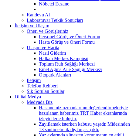
Nöbetçi Eczane
Randevu Al
Laboratuvar Tetkik Sonuçları
İletişim ve Ulaşım
Öneri ve Görüşleriniz
Personel Görüş ve Öneri Formu
Hasta Görüş ve Öneri Formu
Ulaşım ve Harita
Nasıl Giderim
Halkalı Merkez Kampüsü
Toplum Ruh Sağlığı Merkezi
Emel Ağma Aile Sağlığı Merkezi
Otopark Alanları
İletişim
Telefon Rehberi
Sık Sorulan Sorular
Dijital Medya
Medyada Biz
Hastanemiz uzmanlarının değerlendirmeleriyle
hazırlanan haberimiz TRT Haber ekranlarında
izleyicilerle buluştu.
Zayıflamak isterken kabusu yaşadı: Midesinden
13 santimetrelik diş fırçası çıktı.
Yaz aylarında güneşten korunmanın en etkili