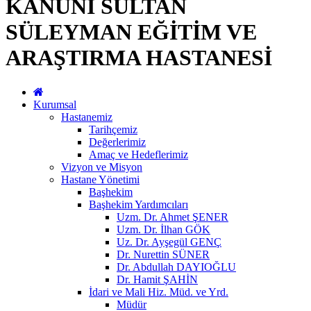
KANUNİ SULTAN
SÜLEYMAN EĞİTİM VE
ARAŞTIRMA HASTANESİ
Kurumsal
Hastanemiz
Tarihçemiz
Değerlerimiz
Amaç ve Hedeflerimiz
Vizyon ve Misyon
Hastane Yönetimi
Başhekim
Başhekim Yardımcıları
Uzm. Dr. Ahmet ŞENER
Uzm. Dr. İlhan GÖK
Uz. Dr. Ayşegül GENÇ
Dr. Nurettin SÜNER
Dr. Abdullah DAYIOĞLU
Dr. Hamit ŞAHİN
İdari ve Mali Hiz. Müd. ve Yrd.
Müdür