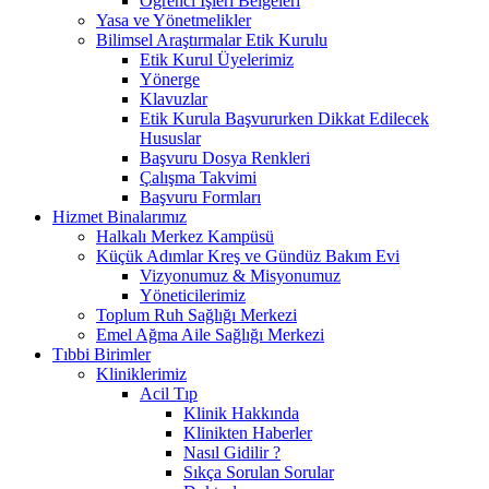
Öğrenci İşleri Belgeleri
Yasa ve Yönetmelikler
Bilimsel Araştırmalar Etik Kurulu
Etik Kurul Üyelerimiz
Yönerge
Klavuzlar
Etik Kurula Başvururken Dikkat Edilecek
Hususlar
Başvuru Dosya Renkleri
Çalışma Takvimi
Başvuru Formları
Hizmet Binalarımız
Halkalı Merkez Kampüsü
Küçük Adımlar Kreş ve Gündüz Bakım Evi
Vizyonumuz & Misyonumuz
Yöneticilerimiz
Toplum Ruh Sağlığı Merkezi
Emel Ağma Aile Sağlığı Merkezi
Tıbbi Birimler
Kliniklerimiz
Acil Tıp
Klinik Hakkında
Klinikten Haberler
Nasıl Gidilir ?
Sıkça Sorulan Sorular