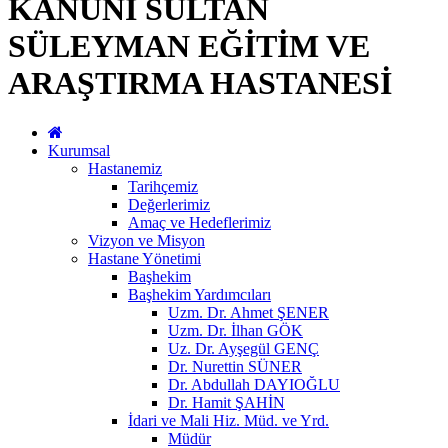
KANUNİ SULTAN
SÜLEYMAN EĞİTİM VE
ARAŞTIRMA HASTANESİ
Kurumsal
Hastanemiz
Tarihçemiz
Değerlerimiz
Amaç ve Hedeflerimiz
Vizyon ve Misyon
Hastane Yönetimi
Başhekim
Başhekim Yardımcıları
Uzm. Dr. Ahmet ŞENER
Uzm. Dr. İlhan GÖK
Uz. Dr. Ayşegül GENÇ
Dr. Nurettin SÜNER
Dr. Abdullah DAYIOĞLU
Dr. Hamit ŞAHİN
İdari ve Mali Hiz. Müd. ve Yrd.
Müdür