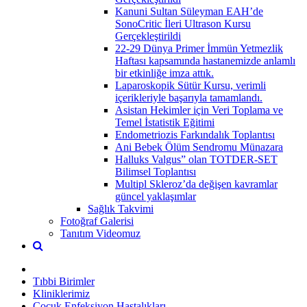
Kanuni Sultan Süleyman EAH’de
SonoCritic İleri Ultrason Kursu
Gerçekleştirildi
22-29 Dünya Primer İmmün Yetmezlik
Haftası kapsamında hastanemizde anlamlı
bir etkinliğe imza attık.
Laparoskopik Sütür Kursu, verimli
içerikleriyle başarıyla tamamlandı.
Asistan Hekimler için Veri Toplama ve
Temel İstatistik Eğitimi
Endometriozis Farkındalık Toplantısı
Ani Bebek Ölüm Sendromu Münazara
Halluks Valgus” olan TOTDER-SET
Bilimsel Toplantısı
Multipl Skleroz’da değişen kavramlar
güncel yaklaşımlar
Sağlık Takvimi
Fotoğraf Galerisi
Tanıtım Videomuz
Tıbbi Birimler
Kliniklerimiz
Çocuk Enfeksiyon Hastalıkları