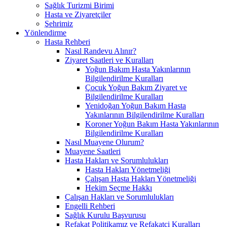
Sağlık Turizmi Birimi
Hasta ve Ziyaretçiler
Şehrimiz
Yönlendirme
Hasta Rehberi
Nasıl Randevu Alınır?
Ziyaret Saatleri ve Kuralları
Yoğun Bakım Hasta Yakınlarının
Bilgilendirilme Kuralları
Çocuk Yoğun Bakım Ziyaret ve
Bilgilendirilme Kuralları
Yenidoğan Yoğun Bakım Hasta
Yakınlarının Bilgilendirilme Kuralları
Koroner Yoğun Bakım Hasta Yakınlarının
Bilgilendirilme Kuralları
Nasıl Muayene Olurum?
Muayene Saatleri
Hasta Hakları ve Sorumlulukları
Hasta Hakları Yönetmeliği
Çalışan Hasta Hakları Yönetmeliği
Hekim Seçme Hakkı
Çalışan Hakları ve Sorumlulukları
Engelli Rehberi
Sağlık Kurulu Başvurusu
Refakat Politikamız ve Refakatçi Kuralları