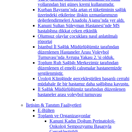
yollarından biri güneş kremi kullanımıdır.
Kurban Bayramı’nda artan et tüketiminin sağlık
üzerindeki etkilerine ilişkin uzmanlarımızın
değerlendirmeleri Anadolu Ajansı’nda yer aldı.
Kanuni Sultan Süleyman Hastanesi’nde MS
hastalığına dikkat çeken etkinlik
Olumsuz olaylar çocuklara nasıl anlatılmalı
röportaj
İstanbul İl Sağlık Müdürlüğümüz tarafından
düzenlenen Hastaneler Arası Voleybol
Turnuvası’nda Avrupa Yakası 2.’si olduk.
Toplum Ruh Sağlığı Merkezimiz tarafından
düzenlenen el emeği çalışmalar hastanemizde
sergilenmiştir.
Üroloji Kliniğinde gerçekleştirilen başarılı cerrahi
müdahale ile bir hastamız daha sağlığına kavuştu.
İl Sağlık Müdürlüğümüz tarafından düzenlenen
hastaneler arası voleybol turnuvası
İletişim & Tanıtım Faaliyetleri
E-Bülten
Toplantı ve Organizasyonlar
Kanuni Kadın Doğum Perinatoloji-
Onkoloji Sempozyumu Başarıyla
Gerçekleştirildi