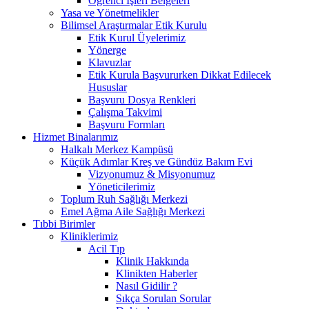
Öğrenci İşleri Belgeleri
Yasa ve Yönetmelikler
Bilimsel Araştırmalar Etik Kurulu
Etik Kurul Üyelerimiz
Yönerge
Klavuzlar
Etik Kurula Başvururken Dikkat Edilecek
Hususlar
Başvuru Dosya Renkleri
Çalışma Takvimi
Başvuru Formları
Hizmet Binalarımız
Halkalı Merkez Kampüsü
Küçük Adımlar Kreş ve Gündüz Bakım Evi
Vizyonumuz & Misyonumuz
Yöneticilerimiz
Toplum Ruh Sağlığı Merkezi
Emel Ağma Aile Sağlığı Merkezi
Tıbbi Birimler
Kliniklerimiz
Acil Tıp
Klinik Hakkında
Klinikten Haberler
Nasıl Gidilir ?
Sıkça Sorulan Sorular