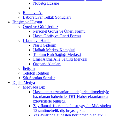
Nöbetçi Eczane
Randevu Al
Laboratuvar Tetkik Sonuçları
İletişim ve Ulaşım
Öneri ve Görüşleriniz
Personel Görüş ve Öneri Formu
Hasta Görüş ve Öneri Formu
Ulaşım ve Harita
Nasıl Giderim
Halkalı Merkez Kampüsü
Toplum Ruh Sağlığı Merkezi
Emel Ağma Aile Sağlığı Merkezi
Otopark Alanları
İletişim
Telefon Rehberi
Sık Sorulan Sorular
Dijital Medya
Medyada Biz
Hastanemiz uzmanlarının değerlendirmeleriyle
hazırlanan haberimiz TRT Haber ekranlarında
izleyicilerle buluştu.
Zayıflamak isterken kabusu yaşadı: Midesinden
13 santimetrelik diş fırçası çıktı.
Yaz aylarında güneşten korunmanın en etkili